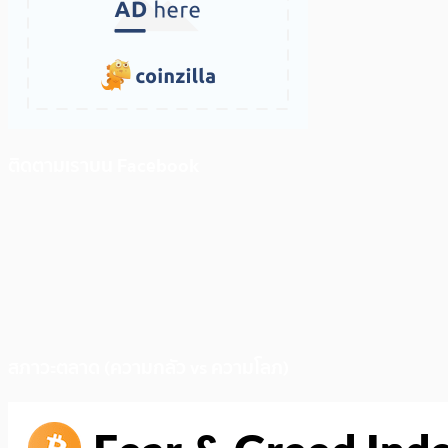
ติดตามเราบน Facebook
สภาวะตลาด (ความกลัว vs ความโลภ)