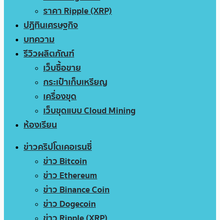
ราคา Ripple (XRP)
ปฏิทินเศรษฐกิจ
บทความ
รีวิวผลิตภัณฑ์
เว็บซื้อขาย
กระเป๋าเก็บเหรียญ
เครื่องขุด
เว็บขุดแบบ Cloud Mining
ห้องเรียน
ข่าวคริปโตเคอเรนซี่
ข่าว Bitcoin
ข่าว Ethereum
ข่าว Binance Coin
ข่าว Dogecoin
ข่าว Ripple (XRP)