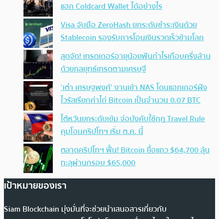
แฮก Coldcard Wallet ได้อย่างไร
Visa จับมือ ZeroHash ยกระดับชำระเงินด้วย
Stablecoin รองรับการโอนเงินรวดเร็วข้ามโลก
สุดจัด! เทรดเดอร์อายุน้อยฟันกำไรเกือบครึ่งล้าน
ด้วยกลยุทธ์เทรดตามเศรษฐี
‘เต๋า เศรษฐพงศ์’ งานเข้า NAS โดนแฮกเกอร์ฝัง
ไวรัสเรียกค่าไถ่ Bitcoin เป็นจำนวน 0.07 BTC
ไต้หวันยกระดับเข้ม จ่อบังคับใช้กฏ Travel Rule
คุมโอนคริปโทฯ เริ่ม ต.ค. นี้
ตลาดคริปโทฯ ฟื้น! Bitcoin ยื้อแถว $64,700 ลุ้น
ทะลุผ่านกรอบ $65,000
เป้าหมายของเรา
Siam Blockchain มุ่งมั่นที่จะช่วยนำเสนอสารเกี่ยวกับ