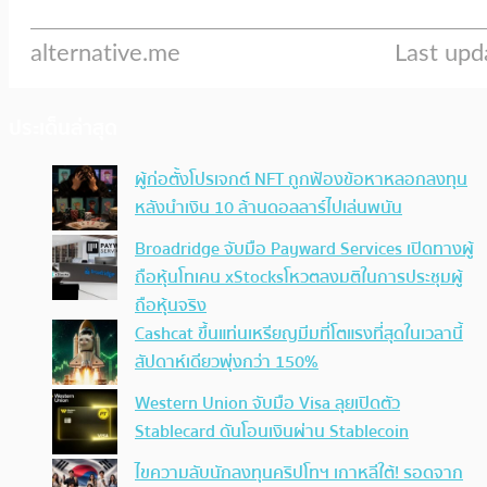
ประเด็นล่าสุด
ผู้ก่อตั้งโปรเจกต์ NFT ถูกฟ้องข้อหาหลอกลงทุน
หลังนำเงิน 10 ล้านดอลลาร์ไปเล่นพนัน
Broadridge จับมือ Payward Services เปิดทางผู้
ถือหุ้นโทเคน xStocksโหวตลงมติในการประชุมผู้
ถือหุ้นจริง
Cashcat ขึ้นแท่นเหรียญมีมที่โตแรงที่สุดในเวลานี้
สัปดาห์เดียวพุ่งกว่า 150%
Western Union จับมือ Visa ลุยเปิดตัว
Stablecard ดันโอนเงินผ่าน Stablecoin
ไขความลับนักลงทุนคริปโทฯ เกาหลีใต้! รอดจาก