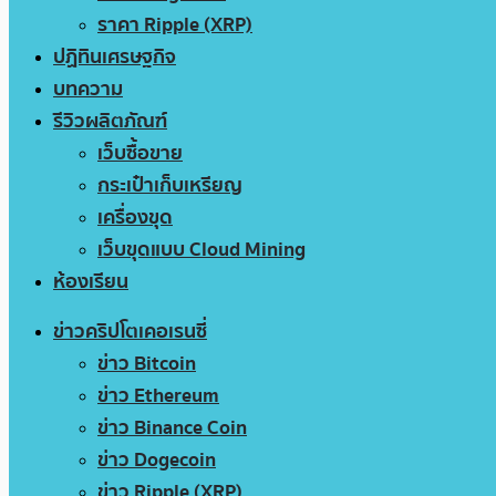
ราคา Ripple (XRP)
ปฏิทินเศรษฐกิจ
บทความ
รีวิวผลิตภัณฑ์
เว็บซื้อขาย
กระเป๋าเก็บเหรียญ
เครื่องขุด
เว็บขุดแบบ Cloud Mining
ห้องเรียน
ข่าวคริปโตเคอเรนซี่
ข่าว Bitcoin
ข่าว Ethereum
ข่าว Binance Coin
ข่าว Dogecoin
ข่าว Ripple (XRP)