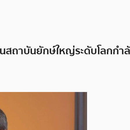
สถาบันยักษ์ใหญ่ระดับโลกกำลั