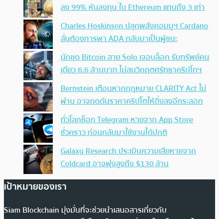
ลง 99% หันลงทุน ใน Ethereum แทนถึง 3 เท่า
Charles Hoskinson ปลุกพลังคอมมูฯ Cardano
ลั่นต้องการพา ADA กลับมาเป็นผู้ชนะ
นักขุด Bitcoin สาย Solo เจอบล็อก รับทรัพย์คน
เดียว 6.6 ล้านบาท ไม่สนวิกฤตศรัทธาคริปโทฯ
Bernstein เตือนหากกฎหมาย CLARITY Act ไม่
ผ่าน อาจกดดันราคาคริปโตให้ดิ่งลงอีกระลอก
ทั่วโลกช็อก Telegram หายจาก App Store
ชั่วคราว ก่อนกลับมาใช้งานได้ปกติ
Galaxy Research ประเมินความเสียหายจาก
Coldcard อาจพุ่งสูงถึง $130 ล้าน
เป้าหมายของเรา
Siam Blockchain มุ่งมั่นที่จะช่วยนำเสนอสารเกี่ยวกับ