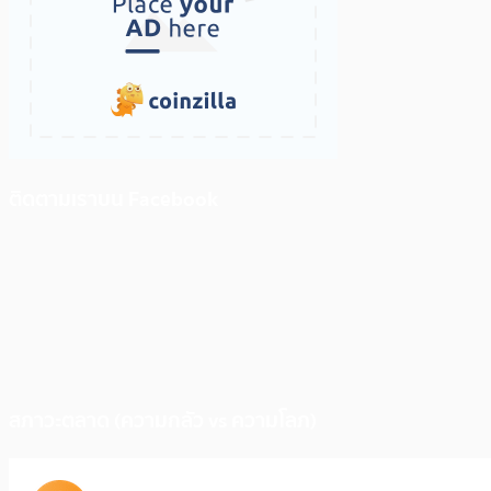
ติดตามเราบน Facebook
สภาวะตลาด (ความกลัว vs ความโลภ)