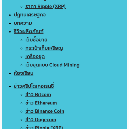
ราคา Ripple (XRP)
ปฏิทินเศรษฐกิจ
บทความ
รีวิวผลิตภัณฑ์
เว็บซื้อขาย
กระเป๋าเก็บเหรียญ
เครื่องขุด
เว็บขุดแบบ Cloud Mining
ห้องเรียน
ข่าวคริปโตเคอเรนซี่
ข่าว Bitcoin
ข่าว Ethereum
ข่าว Binance Coin
ข่าว Dogecoin
ข่าว Ripple (XRP)