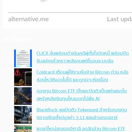
ประเด็นล่าสุด
CLICX ลั่นพร้อมดำเนินคดีผู้ตั้งใจบิดหนี้ พร้อมปิด
รับสมัครชั่วคราวหลังคนแห่ยื่นจนระบบล้น
Coldcard เตือนผู้ใช้งานรีบย้าย Bitcoin ด่วน หลัง
ช่องโหว่ยังอุดไม่ได้ และถูกเจาะต่อเนื่อง
กองทุน Bitcoin ETF เจ๊งและปิดตัวเป็นแห่งแรกใน
สหรัฐหลังเงินทุนไหลออกไปฝั่ง AI
BlackRock ลุยเปิดตัว Tokenized สำหรับกองทุน
ตลาดเงินยุโรปมูลค่า 3.11 แสนล้านดอลลาร์
แบงก์ใหญ่สุดของอิตาลี ลดสัดส่วน Bitcoin ETF