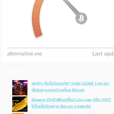
ประเด็นล่าสุด
สหรัฐฯ เริ่มไม่ปลอดภัย? ชายชาวมิสซูรี 3 คน ถูก
ตั้งข้อหาบุกรุกบ้านขโมย Bitcoin
Binance เปิดตัวฟีเจอร์ใหม่ Lite Loan กู้ยืม USDT
ได้โดยไม่ต้องขาย Bitcoin จากพอร์ต