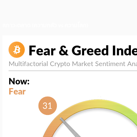
สภาวะตลาด (ความกลัว vs ความโลภ)