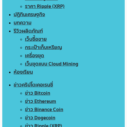
ราคา Ripple (XRP)
ปฏิทินเศรษฐกิจ
บทความ
รีวิวผลิตภัณฑ์
เว็บซื้อขาย
กระเป๋าเก็บเหรียญ
เครื่องขุด
เว็บขุดแบบ Cloud Mining
ห้องเรียน
ข่าวคริปโตเคอเรนซี่
ข่าว Bitcoin
ข่าว Ethereum
ข่าว Binance Coin
ข่าว Dogecoin
ข่าว Ripple (XRP)