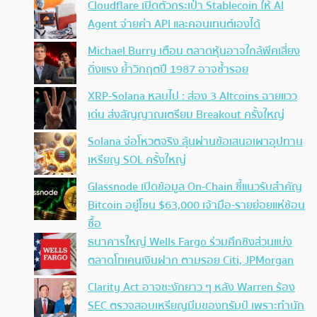
Cloudflare เปิดตัวกระเป๋า Stablecoin ให้ AI
Agent จ่ายค่า API และคอนเทนต์เองได้
Michael Burry เตือน ตลาดหุ้นอาจใกล้พีคเสี่ยง
ดิ่งแรง ย้ำวิกฤตปี 1987 อาจซ้ำรอย
XRP-Solana หลบไป : ส่อง 3 Altcoins ฉายแวว
เด่น ส่งสัญญาณเตรียม Breakout ครั้งใหญ่
Solana จ่อโหวตจริง ลุ้นผ่านข้อเสนอเผาอุปทาน
เหรียญ SOL ครั้งใหญ่
Glassnode เปิดข้อมูล On-Chain ชี้แนวรับสำคัญ
Bitcoin อยู่โซน $63,000 เจ้ามือ-รายย่อยแห่ช้อน
ซื้อ
ธนาคารใหญ่ Wells Fargo ร่วมศึกชิงส่วนแบ่ง
ตลาดโทเคนเงินฝาก ตามรอย Citi, JPMorgan
Clarity Act อาจชะงักยาว ๆ หลัง Warren ร้อง
SEC ตรวจสอบเหรียญมีมของทรัมป์ เพราะทำนัก