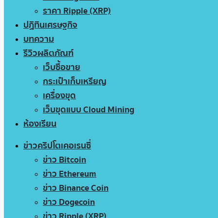
ราคา Ripple (XRP)
ปฏิทินเศรษฐกิจ
บทความ
รีวิวผลิตภัณฑ์
เว็บซื้อขาย
กระเป๋าเก็บเหรียญ
เครื่องขุด
เว็บขุดแบบ Cloud Mining
ห้องเรียน
ข่าวคริปโตเคอเรนซี่
ข่าว Bitcoin
ข่าว Ethereum
ข่าว Binance Coin
ข่าว Dogecoin
ข่าว Ripple (XRP)