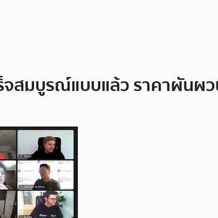
สร็จสมบูรณ์แบบแล้ว ราคาผันผว