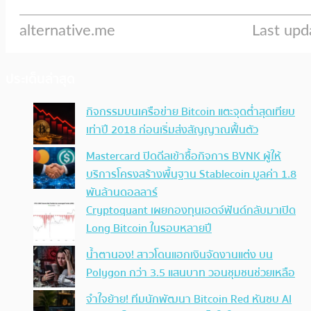
ประเด็นล่าสุด
กิจกรรมบนเครือข่าย Bitcoin แตะจุดต่ำสุดเทียบ
เท่าปี 2018 ก่อนเริ่มส่งสัญญาณฟื้นตัว
Mastercard ปิดดีลเข้าซื้อกิจการ BVNK ผู้ให้
บริการโครงสร้างพื้นฐาน Stablecoin มูลค่า 1.8
พันล้านดอลลาร์
Cryptoquant เผยกองทุนเฮดจ์ฟันด์กลับมาเปิด
Long Bitcoin ในรอบหลายปี
น้ำตานอง! สาวโดนแฮกเงินจัดงานแต่ง บน
Polygon กว่า 3.5 แสนบาท วอนชุมชนช่วยเหลือ
จำใจย้าย! ทีมนักพัฒนา Bitcoin Red หันซบ AI