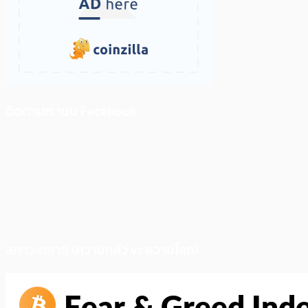
ติดตามเราบน Facebook
สภาวะตลาด (ความกลัว vs ความโลภ)