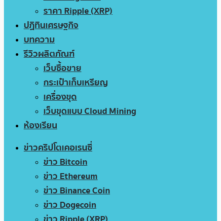
ราคา Ripple (XRP)
ปฏิทินเศรษฐกิจ
บทความ
รีวิวผลิตภัณฑ์
เว็บซื้อขาย
กระเป๋าเก็บเหรียญ
เครื่องขุด
เว็บขุดแบบ Cloud Mining
ห้องเรียน
ข่าวคริปโตเคอเรนซี่
ข่าว Bitcoin
ข่าว Ethereum
ข่าว Binance Coin
ข่าว Dogecoin
ข่าว Ripple (XRP)