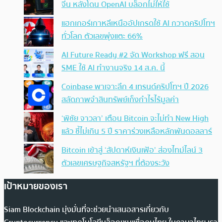
จีน หลังโดน OpenAI บล็อกไม่ให้ใช้
แฮกเกอร์เกาหลีเหนืออัปเกรดใช้ AI กวาดคริปโทฯ
ทั่วโลก ตัวเลขพุ่งแตะ 66%
AI Future Ready #2 จัด Workshop ฟรี สอน
SME ใช้ AI ทำงานจริง 14 ส.ค. นี้
Coinbase พาเจาะลึก 4 เทรนด์คริปโทฯ ปี 2026
สลัดภาพจำสินทรัพย์เก็งกำไรไร้มูลค่า
‘พิชัย จาวลา’ เตือน Bitcoin จะไม่ทำ New High
แล้ว ชี้ไม่เกิน 5 ปี ราคาร่วงเหลือหลักพันดอลลาร์
Bitcoin เข้าสู่ ‘สัปดาห์เงินเฟ้อ’ ส่องไทม์ไลน์ 3
ตัวเลขเศรษฐกิจสหรัฐฯ ที่ต้องระวัง
เป้าหมายของเรา
Siam Blockchain มุ่งมั่นที่จะช่วยนำเสนอสารเกี่ยวกับ