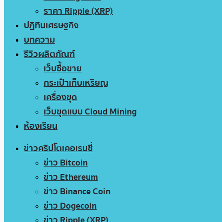
ราคา Ripple (XRP)
ปฏิทินเศรษฐกิจ
บทความ
รีวิวผลิตภัณฑ์
เว็บซื้อขาย
กระเป๋าเก็บเหรียญ
เครื่องขุด
เว็บขุดแบบ Cloud Mining
ห้องเรียน
ข่าวคริปโตเคอเรนซี่
ข่าว Bitcoin
ข่าว Ethereum
ข่าว Binance Coin
ข่าว Dogecoin
ข่าว Ripple (XRP)