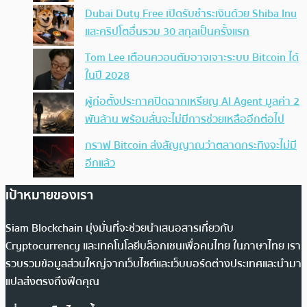
Dubai Duty Free เปิดรับชำระเงินด้วย Shiba Inu
และคริปโตอื่นรวม 30 สกุลเป็นครั้งแรก
Tom Lee เตือนควอนตัมอาจเจาะระบบ Bitcoin ได้
ในปี 2028
ผู้ก่อตั้งประกาศปิดฉากเหรียญ AI Agent มูลค่า 2
พันล้าน พร้อมลั่นจะไม่มีการช่วยเหลืออีกต่อไป
กราฟ Bitcoin ส่งสัญญาณว่าตลาดกระทิงจะไม่มี
อีกแล้ว
เป้าหมายของเรา
Siam Blockchain มุ่งมั่นที่จะช่วยนำเสนอสารเกี่ยวกับ
Cryptocurrency และเทคโนโลยีบล็อกเชนเพื่อคนไทย ในภาษาไทย เรา
รวบรวมข้อมูลส่วนใหญ่จากเว็บไซต์และเว็บบอร์ดต่างประเทศและนำมา
แปลส่งตรงถึงฟีดคุณ