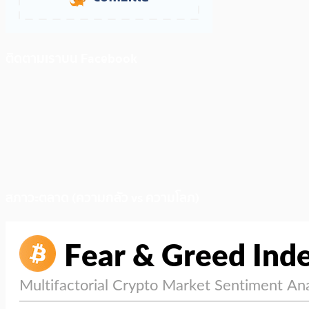
ติดตามเราบน Facebook
สภาวะตลาด (ความกลัว vs ความโลภ)