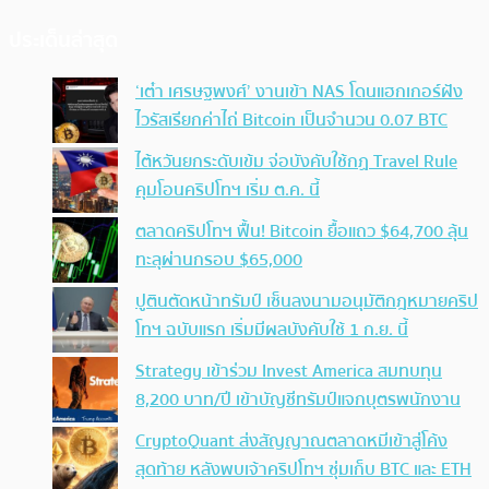
ประเด็นล่าสุด
‘เต๋า เศรษฐพงศ์’ งานเข้า NAS โดนแฮกเกอร์ฝัง
ไวรัสเรียกค่าไถ่ Bitcoin เป็นจำนวน 0.07 BTC
ไต้หวันยกระดับเข้ม จ่อบังคับใช้กฏ Travel Rule
คุมโอนคริปโทฯ เริ่ม ต.ค. นี้
ตลาดคริปโทฯ ฟื้น! Bitcoin ยื้อแถว $64,700 ลุ้น
ทะลุผ่านกรอบ $65,000
ปูตินตัดหน้าทรัมป์ เซ็นลงนามอนุมัติกฎหมายคริป
โทฯ ฉบับแรก เริ่มมีผลบังคับใช้ 1 ก.ย. นี้
Strategy เข้าร่วม Invest America สมทบทุน
8,200 บาท/ปี เข้าบัญชีทรัมป์แจกบุตรพนักงาน
CryptoQuant ส่งสัญญาณตลาดหมีเข้าสู่โค้ง
สุดท้าย หลังพบเจ้าคริปโทฯ ซุ่มเก็บ BTC และ ETH