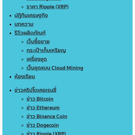
ราคา Ripple (XRP)
ปฏิทินเศรษฐกิจ
บทความ
รีวิวผลิตภัณฑ์
เว็บซื้อขาย
กระเป๋าเก็บเหรียญ
เครื่องขุด
เว็บขุดแบบ Cloud Mining
ห้องเรียน
ข่าวคริปโตเคอเรนซี่
ข่าว Bitcoin
ข่าว Ethereum
ข่าว Binance Coin
ข่าว Dogecoin
ข่าว Ripple (XRP)