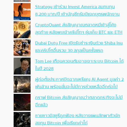
Strategy เข้าร่วม Invest America สมทบทุน
8,200 บาท/ปี เข้าบัญชีทรัมป์แจกบุตรพนักงาน
CryptoQuant ส่งสัญญาณตลาดหมีเข้าสู่โค้ง
สุดท้าย หลังพบเจ้าคริปโทฯ ซุ่มเก็บ BTC และ ETH
Dubai Duty Free เปิดรับชำระเงินด้วย Shiba Inu
และคริปโตอื่นรวม 30 สกุลเป็นครั้งแรก
Tom Lee เตือนควอนตัมอาจเจาะระบบ Bitcoin ได้
ในปี 2028
ผู้ก่อตั้งประกาศปิดฉากเหรียญ AI Agent มูลค่า 2
พันล้าน พร้อมลั่นจะไม่มีการช่วยเหลืออีกต่อไป
กราฟ Bitcoin ส่งสัญญาณว่าตลาดกระทิงจะไม่มี
อีกแล้ว
ชายชาวมิสซูรีถูกฟ้อง หลังวางแผนลักพาตัวนัก
ลงทุน Bitcoin เพื่อเรียกค่าไถ่