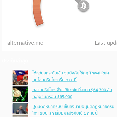
ประเด็นล่าสุด
ไต้หวันยกระดับเข้ม จ่อบังคับใช้กฏ Travel Rule
คุมโอนคริปโทฯ เริ่ม ต.ค. นี้
ตลาดคริปโทฯ ฟื้น! Bitcoin ยื้อแถว $64,700 ลุ้น
ทะลุผ่านกรอบ $65,000
ปูตินตัดหน้าทรัมป์ เซ็นลงนามอนุมัติกฎหมายคริป
โทฯ ฉบับแรก เริ่มมีผลบังคับใช้ 1 ก.ย. นี้