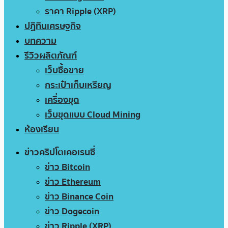
ราคา Ripple (XRP)
ปฏิทินเศรษฐกิจ
บทความ
รีวิวผลิตภัณฑ์
เว็บซื้อขาย
กระเป๋าเก็บเหรียญ
เครื่องขุด
เว็บขุดแบบ Cloud Mining
ห้องเรียน
ข่าวคริปโตเคอเรนซี่
ข่าว Bitcoin
ข่าว Ethereum
ข่าว Binance Coin
ข่าว Dogecoin
ข่าว Ripple (XRP)