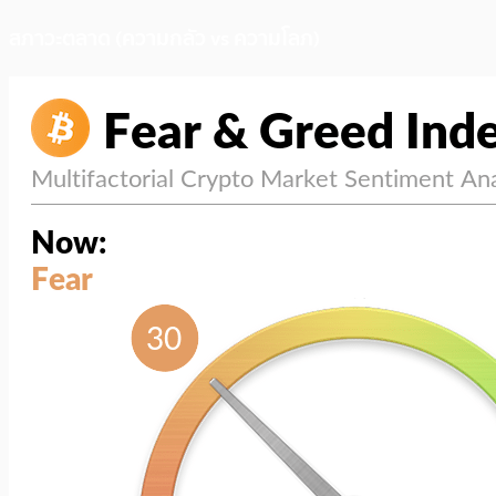
สภาวะตลาด (ความกลัว vs ความโลภ)