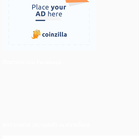
ติดตามเราบน Facebook
สภาวะตลาด (ความกลัว vs ความโลภ)