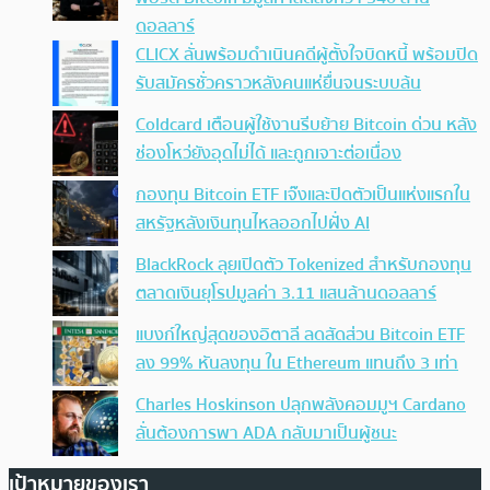
ดอลลาร์
CLICX ลั่นพร้อมดำเนินคดีผู้ตั้งใจบิดหนี้ พร้อมปิด
รับสมัครชั่วคราวหลังคนแห่ยื่นจนระบบล้น
Coldcard เตือนผู้ใช้งานรีบย้าย Bitcoin ด่วน หลัง
ช่องโหว่ยังอุดไม่ได้ และถูกเจาะต่อเนื่อง
กองทุน Bitcoin ETF เจ๊งและปิดตัวเป็นแห่งแรกใน
สหรัฐหลังเงินทุนไหลออกไปฝั่ง AI
BlackRock ลุยเปิดตัว Tokenized สำหรับกองทุน
ตลาดเงินยุโรปมูลค่า 3.11 แสนล้านดอลลาร์
แบงก์ใหญ่สุดของอิตาลี ลดสัดส่วน Bitcoin ETF
ลง 99% หันลงทุน ใน Ethereum แทนถึง 3 เท่า
Charles Hoskinson ปลุกพลังคอมมูฯ Cardano
ลั่นต้องการพา ADA กลับมาเป็นผู้ชนะ
เป้าหมายของเรา