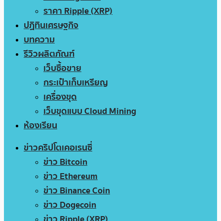
ราคา Ripple (XRP)
ปฏิทินเศรษฐกิจ
บทความ
รีวิวผลิตภัณฑ์
เว็บซื้อขาย
กระเป๋าเก็บเหรียญ
เครื่องขุด
เว็บขุดแบบ Cloud Mining
ห้องเรียน
ข่าวคริปโตเคอเรนซี่
ข่าว Bitcoin
ข่าว Ethereum
ข่าว Binance Coin
ข่าว Dogecoin
ข่าว Ripple (XRP)