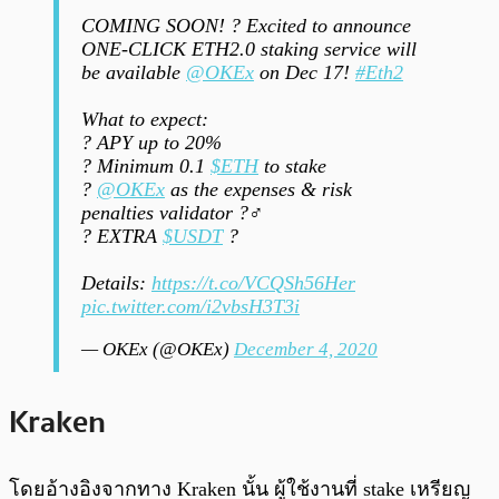
COMING SOON! ? Excited to announce
ONE-CLICK ETH2.0 staking service will
be available
@OKEx
on Dec 17!
#Eth2
What to expect:
? APY up to 20%
? Minimum 0.1
$ETH
to stake
?
@OKEx
as the expenses & risk
penalties validator ?️‍♂️
? EXTRA
$USDT
?
Details:
https://t.co/VCQSh56Her
pic.twitter.com/i2vbsH3T3i
— OKEx (@OKEx)
December 4, 2020
Kraken
โดยอ้างอิงจากทาง Kraken นั้น ผู้ใช้งานที่ stake เหรียญ