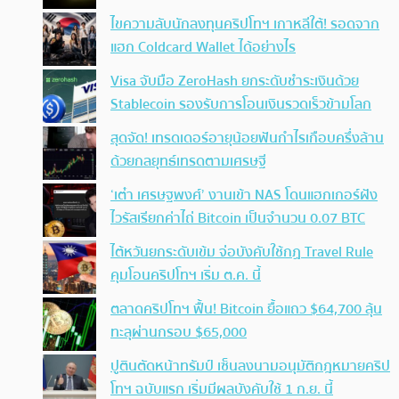
ไขความลับนักลงทุนคริปโทฯ เกาหลีใต้! รอดจาก
แฮก Coldcard Wallet ได้อย่างไร
Visa จับมือ ZeroHash ยกระดับชำระเงินด้วย
Stablecoin รองรับการโอนเงินรวดเร็วข้ามโลก
สุดจัด! เทรดเดอร์อายุน้อยฟันกำไรเกือบครึ่งล้าน
ด้วยกลยุทธ์เทรดตามเศรษฐี
‘เต๋า เศรษฐพงศ์’ งานเข้า NAS โดนแฮกเกอร์ฝัง
ไวรัสเรียกค่าไถ่ Bitcoin เป็นจำนวน 0.07 BTC
ไต้หวันยกระดับเข้ม จ่อบังคับใช้กฏ Travel Rule
คุมโอนคริปโทฯ เริ่ม ต.ค. นี้
ตลาดคริปโทฯ ฟื้น! Bitcoin ยื้อแถว $64,700 ลุ้น
ทะลุผ่านกรอบ $65,000
ปูตินตัดหน้าทรัมป์ เซ็นลงนามอนุมัติกฎหมายคริป
โทฯ ฉบับแรก เริ่มมีผลบังคับใช้ 1 ก.ย. นี้