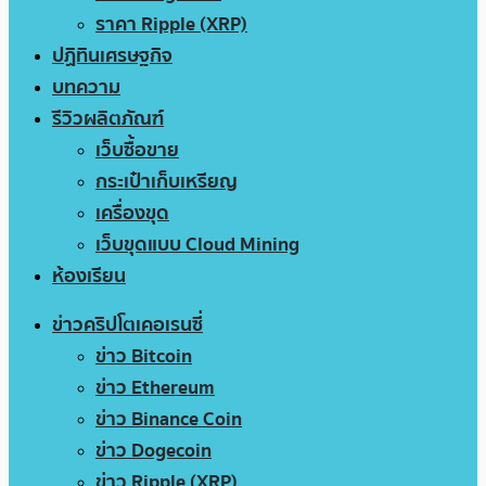
ราคา Ripple (XRP)
ปฏิทินเศรษฐกิจ
บทความ
รีวิวผลิตภัณฑ์
เว็บซื้อขาย
กระเป๋าเก็บเหรียญ
เครื่องขุด
เว็บขุดแบบ Cloud Mining
ห้องเรียน
ข่าวคริปโตเคอเรนซี่
ข่าว Bitcoin
ข่าว Ethereum
ข่าว Binance Coin
ข่าว Dogecoin
ข่าว Ripple (XRP)