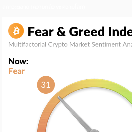
สภาวะตลาด (ความกลัว vs ความโลภ)