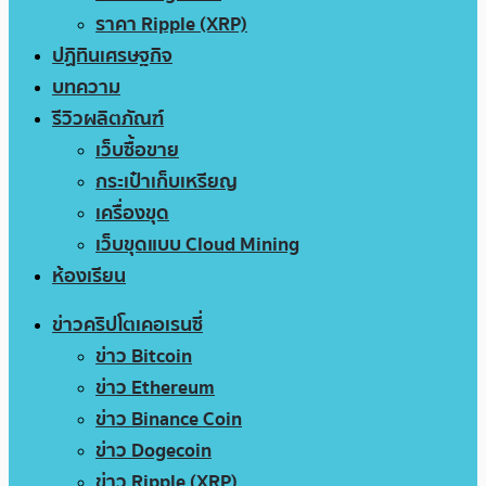
ราคา Ripple (XRP)
ปฏิทินเศรษฐกิจ
บทความ
รีวิวผลิตภัณฑ์
เว็บซื้อขาย
กระเป๋าเก็บเหรียญ
เครื่องขุด
เว็บขุดแบบ Cloud Mining
ห้องเรียน
ข่าวคริปโตเคอเรนซี่
ข่าว Bitcoin
ข่าว Ethereum
ข่าว Binance Coin
ข่าว Dogecoin
ข่าว Ripple (XRP)