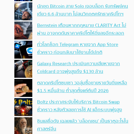
นักขุด Bitcoin สาย Solo เจอบล็อก รับทรัพย์คน
เดียว 6.6 ล้านบาท ไม่สนวิกฤตศรัทธาคริปโทฯ
Bernstein เตือนหากกฎหมาย CLARITY Act ไม่
ผ่าน อาจกดดันราคาคริปโตให้ดิ่งลงอีกระลอก
ทั่วโลกช็อก Telegram หายจาก App Store
ชั่วคราว ก่อนกลับมาใช้งานได้ปกติ
Galaxy Research ประเมินความเสียหายจาก
Coldcard อาจพุ่งสูงถึง $130 ล้าน
ตลาดคริปโตซบเซา วอลุ่มซื้อขายรายวันดิ่งเหลือ
$1.5 หมื่นล้าน ต่ำสุดตั้งแต่ต้นปี 2026
Boltz ประกาศระงับให้บริการ Bitcoin Swap
ชั่วคราว หลังตัวเลขการใช้ AI แฮ็กระบบพุ่งสูง
ซินแสชื่อดัง เฉลยแล้ว ‘บล็อกเชน’ เป็นธาตุอะไรใน
ศาสตร์จีน