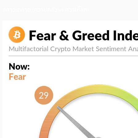
สภาวะตลาด (ความกลัว vs ความโลภ)