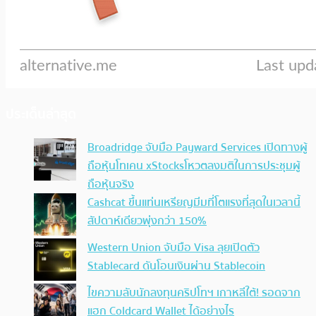
ประเด็นล่าสุด
Broadridge จับมือ Payward Services เปิดทางผู้
ถือหุ้นโทเคน xStocksโหวตลงมติในการประชุมผู้
ถือหุ้นจริง
Cashcat ขึ้นแท่นเหรียญมีมที่โตแรงที่สุดในเวลานี้
สัปดาห์เดียวพุ่งกว่า 150%
Western Union จับมือ Visa ลุยเปิดตัว
Stablecard ดันโอนเงินผ่าน Stablecoin
ไขความลับนักลงทุนคริปโทฯ เกาหลีใต้! รอดจาก
แฮก Coldcard Wallet ได้อย่างไร