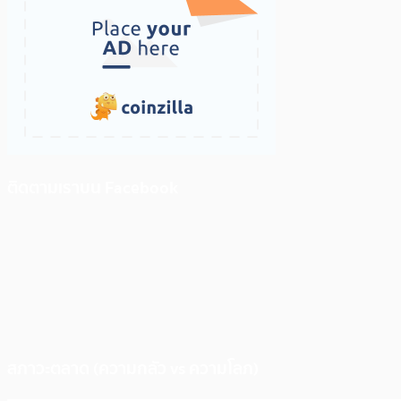
ติดตามเราบน Facebook
สภาวะตลาด (ความกลัว vs ความโลภ)