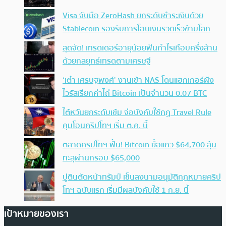
Visa จับมือ ZeroHash ยกระดับชำระเงินด้วย
Stablecoin รองรับการโอนเงินรวดเร็วข้ามโลก
สุดจัด! เทรดเดอร์อายุน้อยฟันกำไรเกือบครึ่งล้าน
ด้วยกลยุทธ์เทรดตามเศรษฐี
‘เต๋า เศรษฐพงศ์’ งานเข้า NAS โดนแฮกเกอร์ฝัง
ไวรัสเรียกค่าไถ่ Bitcoin เป็นจำนวน 0.07 BTC
ไต้หวันยกระดับเข้ม จ่อบังคับใช้กฏ Travel Rule
คุมโอนคริปโทฯ เริ่ม ต.ค. นี้
ตลาดคริปโทฯ ฟื้น! Bitcoin ยื้อแถว $64,700 ลุ้น
ทะลุผ่านกรอบ $65,000
ปูตินตัดหน้าทรัมป์ เซ็นลงนามอนุมัติกฎหมายคริป
โทฯ ฉบับแรก เริ่มมีผลบังคับใช้ 1 ก.ย. นี้
เป้าหมายของเรา