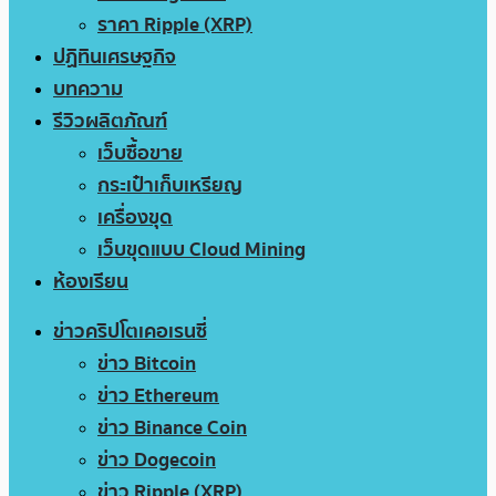
ราคา Ripple (XRP)
ปฏิทินเศรษฐกิจ
บทความ
รีวิวผลิตภัณฑ์
เว็บซื้อขาย
กระเป๋าเก็บเหรียญ
เครื่องขุด
เว็บขุดแบบ Cloud Mining
ห้องเรียน
ข่าวคริปโตเคอเรนซี่
ข่าว Bitcoin
ข่าว Ethereum
ข่าว Binance Coin
ข่าว Dogecoin
ข่าว Ripple (XRP)