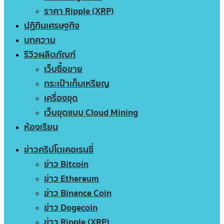
ราคา Ripple (XRP)
ปฏิทินเศรษฐกิจ
บทความ
รีวิวผลิตภัณฑ์
เว็บซื้อขาย
กระเป๋าเก็บเหรียญ
เครื่องขุด
เว็บขุดแบบ Cloud Mining
ห้องเรียน
ข่าวคริปโตเคอเรนซี่
ข่าว Bitcoin
ข่าว Ethereum
ข่าว Binance Coin
ข่าว Dogecoin
ข่าว Ripple (XRP)