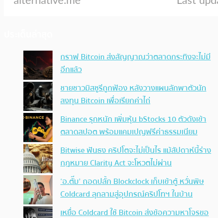
ประเด็นล่าสุด
กราฟ Bitcoin ส่งสัญญาณว่าตลาดกระทิงจะไม่มี
อีกแล้ว
ชายชาวมิสซูรีถูกฟ้อง หลังวางแผนลักพาตัวนัก
ลงทุน Bitcoin เพื่อเรียกค่าไถ่
Binance รุกหนัก เพิ่มหุ้น bStocks 10 ตัวดังเข้า
ตลาดสปอต พร้อมแคมเปญฟรีค่าธรรมเนียม
Bitwise ฟันธง คริปโตจะไม่เป็นไร แม้สัปดาห์นี้ร่าง
กฎหมาย Clarity Act จะโหวตไม่ผ่าน
‘อ.ตั๊ม’ ถอดปลั้ก Blockclock เก็บเข้าตู้ หวั่นพิษ
Coldcard ลุกลามสู่อุปกรณ์คริปโทฯ ในบ้าน
เหยื่อ Coldcard ใช้ Bitcoin ส่งข้อความหาโจรขอ