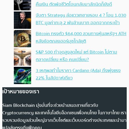
คืนเงิน ตัดพ้อชีวิตโอนกลับมาสักนิดก็ยังดี
จับตา Strategy ส่อแววเทขายรอบ 4 ? โอน 1,030
BTC มูลค่าทะลุ 2 พันล้านบาท ออกจากกระเป๋า
Bitcoin ทรงตัว $64,000 สวนทางหุ้นสหรัฐฯ ATH
หลังข้อตกลงฮอร์มุซใกล้ยุติ
S&P 500 ทำจุดสูงสุดใหม่ แต่ Bitcoin ไม่ตาม
ตลาดเปลี่ยน หรือ คนเปลี่ยน?
3 เหตุผลทำไมราคา Cardano (Ada) ถึงพุ่งแรง
22% ในสัปดาห์เดียว
เป้าหมายของเรา
Siam Blockchain มุ่งมั่นที่จะช่วยนำเสนอสารเกี่ยวกับ
Cryptocurrency และเทคโนโลยีบล็อกเชนเพื่อคนไทย ในภาษาไทย เรา
รวบรวมข้อมูลส่วนใหญ่จากเว็บไซต์และเว็บบอร์ดต่างประเทศและนำมา
แปลส่งตรงถึงฟีดคุณ