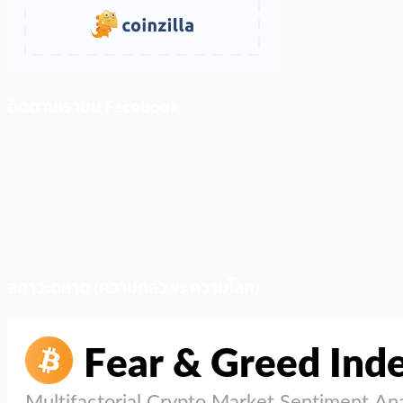
ติดตามเราบน Facebook
สภาวะตลาด (ความกลัว vs ความโลภ)