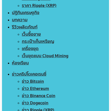
ราคา Ripple (XRP)
ปฏิทินเศรษฐกิจ
บทความ
รีวิวผลิตภัณฑ์
เว็บซื้อขาย
กระเป๋าเก็บเหรียญ
เครื่องขุด
เว็บขุดแบบ Cloud Mining
ห้องเรียน
ข่าวคริปโตเคอเรนซี่
ข่าว Bitcoin
ข่าว Ethereum
ข่าว Binance Coin
ข่าว Dogecoin
ข่าว Ripple (XRP)