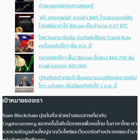
ด้วยกลยุทธ์เทรดตามเศรษฐี
‘เต๋า เศรษฐพงศ์’ งานเข้า NAS โดนแฮกเกอร์ฝัง
ไวรัสเรียกค่าไถ่ Bitcoin เป็นจำนวน 0.07 BTC
ไต้หวันยกระดับเข้ม จ่อบังคับใช้กฏ Travel Rule
คุมโอนคริปโทฯ เริ่ม ต.ค. นี้
ตลาดคริปโทฯ ฟื้น! Bitcoin ยื้อแถว $64,700 ลุ้น
ทะลุผ่านกรอบ $65,000
ปูตินตัดหน้าทรัมป์ เซ็นลงนามอนุมัติกฎหมายคริป
โทฯ ฉบับแรก เริ่มมีผลบังคับใช้ 1 ก.ย. นี้
เป้าหมายของเรา
Siam Blockchain มุ่งมั่นที่จะช่วยนำเสนอสารเกี่ยวกับ
Cryptocurrency และเทคโนโลยีบล็อกเชนเพื่อคนไทย ในภาษาไทย เรา
รวบรวมข้อมูลส่วนใหญ่จากเว็บไซต์และเว็บบอร์ดต่างประเทศและนำมา
แปลส่งตรงถึงฟีดคุณ