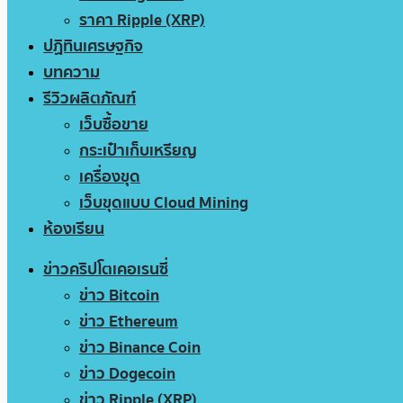
ราคา Ripple (XRP)
ปฏิทินเศรษฐกิจ
บทความ
รีวิวผลิตภัณฑ์
เว็บซื้อขาย
กระเป๋าเก็บเหรียญ
เครื่องขุด
เว็บขุดแบบ Cloud Mining
ห้องเรียน
ข่าวคริปโตเคอเรนซี่
ข่าว Bitcoin
ข่าว Ethereum
ข่าว Binance Coin
ข่าว Dogecoin
ข่าว Ripple (XRP)