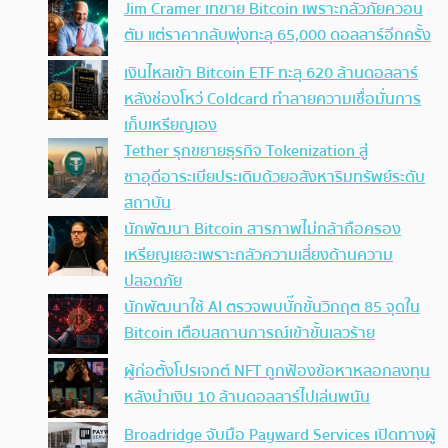
Jim Cramer เทขาย Bitcoin เพราะกลัวภัยควอน
ตัม แต่ราคากลับพุ่งทะลุ 65,000 ดอลลาร์อีกครั้ง
เงินไหลเข้า Bitcoin ETF ทะลุ 620 ล้านดอลลาร์
หลังช่องโหว่ Coldcard ทำลายความเชื่อมั่นการ
เก็บเหรียญเอง
Tether รุกขยายธุรกิจ Tokenization สู่
ซาอุดีอาระเบียประเดิมด้วยอสังหาริมทรัพย์ระดับ
สถาบัน
นักพัฒนา Bitcoin สารภาพไม่กล้าถือครอง
เหรียญเยอะเพราะกลัวความเสี่ยงด้านความ
ปลอดภัย
นักพัฒนาใช้ AI ตรวจพบบั๊กขั้นวิกฤต 85 จุดใน
Bitcoin เตือนสถานการณ์เข้าขั้นเลวร้าย
ผู้ก่อตั้งโปรเจกต์ NFT ถูกฟ้องข้อหาหลอกลงทุน
หลังนำเงิน 10 ล้านดอลลาร์ไปเล่นพนัน
Broadridge จับมือ Payward Services เปิดทางผู้