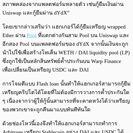
สภาพคล่องจากแพลตฟอร์มหลายตัว เช่นกู้ยืมเงินผ่าน
Uniswap และกู้ยืมผ่าน dYdX”
โดยเขากล่าวเสริมว่า แฮกเกอร์ได้กู้ยืมเหรียญ wrapped
Ether ผ่าน
Pool
ที่แตกต่างกันสาม Pool บน Uniswap และ
อีกสอง Pool บนแพลตฟอร์มของ dYdX จากนั้นเงินจะถูก
นำไปใช้เพื่อสร้างโทเค็น WETH / DAI liquidity pool (LP)
ซึ่งถูกใช้เป็นหลักสินทรัพย์ค้ำประกันบน Warp Finance
เพื่อเปลี่ยนเป็นเหรียญ USDC และ DAI
การโจมตีแบบ Flash loan นั้นทำให้แฮกเกอร์สามารถกู้ยืม
เหรียญคริปโตได้โดยที่ไม่ต้องมีการวางการค้ำประกันใด
ๆ เนื่องจากว่าผู้ให้กู้นั้นสามารถที่จะคาดหวังได้ว่าเหรียญ
ของพวกเขาจะถูกคืนมาแบบทันทีทันใด
ด้วยช่องโหว่นี้เองจึงทำให้แฮกเกอร์สามารถทำการ
Arbitrage เหรียญ Stablecoin อย่าง DAI และ USDC ได้