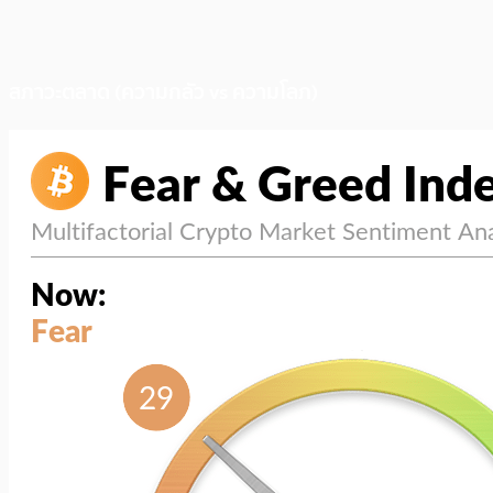
สภาวะตลาด (ความกลัว vs ความโลภ)