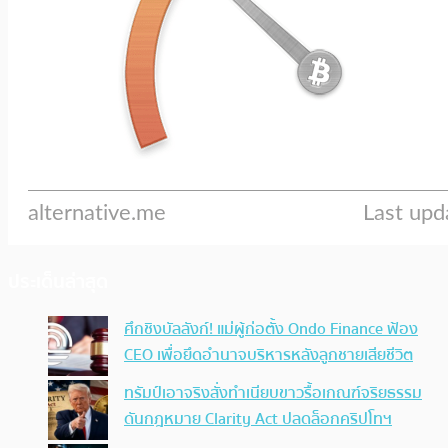
ประเด็นล่าสุด
ศึกชิงบัลลังก์! แม่ผู้ก่อตั้ง Ondo Finance ฟ้อง
CEO เพื่อยึดอำนาจบริหารหลังลูกชายเสียชีวิต
ทรัมป์เอาจริง สั่งทำเนียบขาวรื้อเกณฑ์จริยธรรม
ดันกฎหมาย Clarity Act ปลดล็อกคริปโทฯ