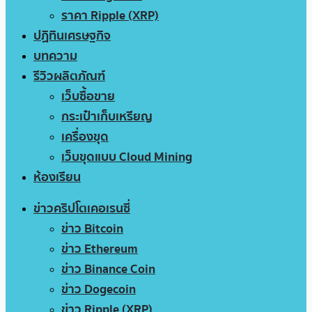
ราคา Ripple (XRP)
ปฏิทินเศรษฐกิจ
บทความ
รีวิวผลิตภัณฑ์
เว็บซื้อขาย
กระเป๋าเก็บเหรียญ
เครื่องขุด
เว็บขุดแบบ Cloud Mining
ห้องเรียน
ข่าวคริปโตเคอเรนซี่
ข่าว Bitcoin
ข่าว Ethereum
ข่าว Binance Coin
ข่าว Dogecoin
ข่าว Ripple (XRP)