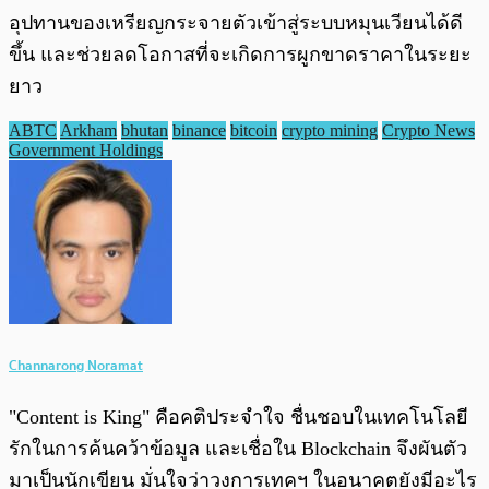
อุปทานของเหรียญกระจายตัวเข้าสู่ระบบหมุนเวียนได้ดี
ขึ้น และช่วยลดโอกาสที่จะเกิดการผูกขาดราคาในระยะ
ยาว
ABTC
Arkham
bhutan
binance
bitcoin
crypto mining
Crypto News
Government Holdings
Channarong Noramat
"Content is King" คือคติประจำใจ ชื่นชอบในเทคโนโลยี
รักในการค้นคว้าข้อมูล และเชื่อใน Blockchain จึงผันตัว
มาเป็นนักเขียน มั่นใจว่าวงการเทคฯ ในอนาคตยังมีอะไร