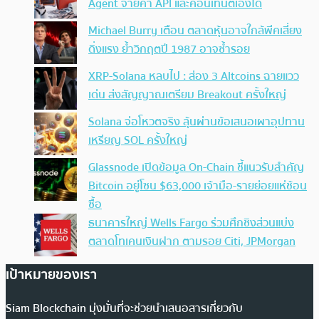
Agent จ่ายค่า API และคอนเทนต์เองได้
Michael Burry เตือน ตลาดหุ้นอาจใกล้พีคเสี่ยง
ดิ่งแรง ย้ำวิกฤตปี 1987 อาจซ้ำรอย
XRP-Solana หลบไป : ส่อง 3 Altcoins ฉายแวว
เด่น ส่งสัญญาณเตรียม Breakout ครั้งใหญ่
Solana จ่อโหวตจริง ลุ้นผ่านข้อเสนอเผาอุปทาน
เหรียญ SOL ครั้งใหญ่
Glassnode เปิดข้อมูล On-Chain ชี้แนวรับสำคัญ
Bitcoin อยู่โซน $63,000 เจ้ามือ-รายย่อยแห่ช้อน
ซื้อ
ธนาคารใหญ่ Wells Fargo ร่วมศึกชิงส่วนแบ่ง
ตลาดโทเคนเงินฝาก ตามรอย Citi, JPMorgan
เป้าหมายของเรา
Siam Blockchain มุ่งมั่นที่จะช่วยนำเสนอสารเกี่ยวกับ