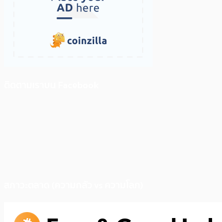
ติดตามเราบน Facebook
สภาวะตลาด (ความกลัว vs ความโลภ)