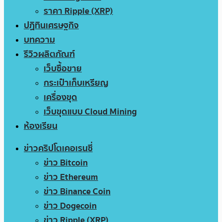
ราคา Ripple (XRP)
ปฏิทินเศรษฐกิจ
บทความ
รีวิวผลิตภัณฑ์
เว็บซื้อขาย
กระเป๋าเก็บเหรียญ
เครื่องขุด
เว็บขุดแบบ Cloud Mining
ห้องเรียน
ข่าวคริปโตเคอเรนซี่
ข่าว Bitcoin
ข่าว Ethereum
ข่าว Binance Coin
ข่าว Dogecoin
ข่าว Ripple (XRP)