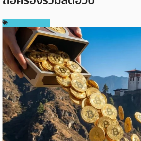
ถือครองรวมลดฮวบ
ข่าวคริปโตเคอเรนซี่