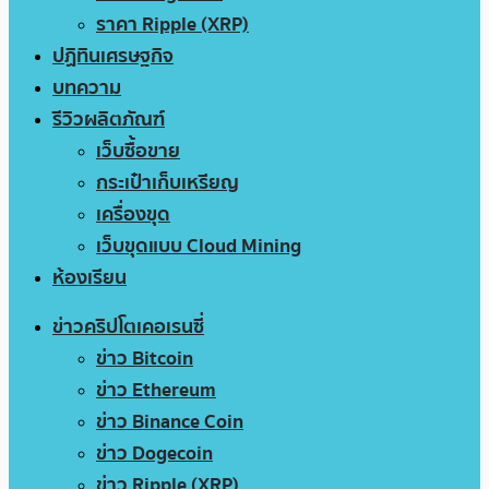
ราคา Ripple (XRP)
ปฏิทินเศรษฐกิจ
บทความ
รีวิวผลิตภัณฑ์
เว็บซื้อขาย
กระเป๋าเก็บเหรียญ
เครื่องขุด
เว็บขุดแบบ Cloud Mining
ห้องเรียน
ข่าวคริปโตเคอเรนซี่
ข่าว Bitcoin
ข่าว Ethereum
ข่าว Binance Coin
ข่าว Dogecoin
ข่าว Ripple (XRP)