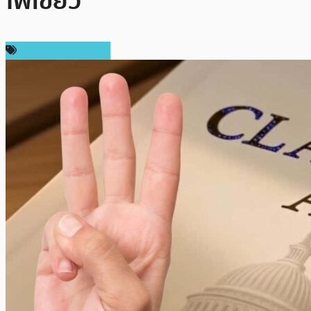
ไฟเขียว
ข่าวคริปโตเคอเรนซี่