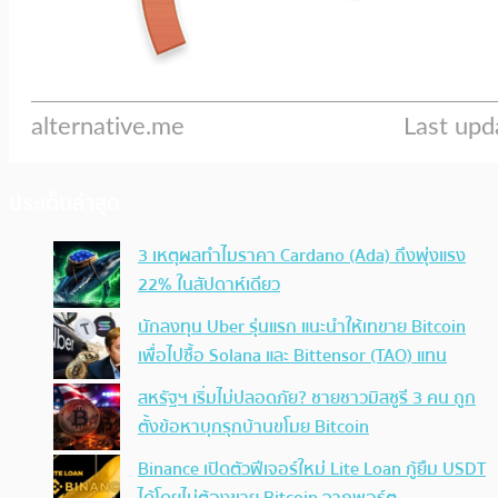
ประเด็นล่าสุด
3 เหตุผลทำไมราคา Cardano (Ada) ถึงพุ่งแรง
22% ในสัปดาห์เดียว
นักลงทุน Uber รุ่นแรก แนะนำให้เทขาย Bitcoin
เพื่อไปซื้อ Solana และ Bittensor (TAO) แทน
สหรัฐฯ เริ่มไม่ปลอดภัย? ชายชาวมิสซูรี 3 คน ถูก
ตั้งข้อหาบุกรุกบ้านขโมย Bitcoin
Binance เปิดตัวฟีเจอร์ใหม่ Lite Loan กู้ยืม USDT
ได้โดยไม่ต้องขาย Bitcoin จากพอร์ต