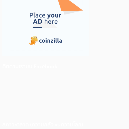
ติดตามเราบน Facebook
สภาวะตลาด (ความกลัว vs ความโลภ)