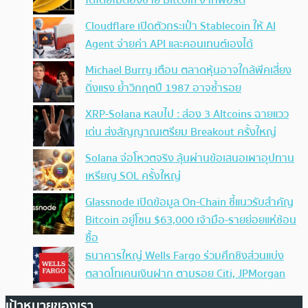
Cloudflare เปิดตัวกระเป๋า Stablecoin ให้ AI
Agent จ่ายค่า API และคอนเทนต์เองได้
Michael Burry เตือน ตลาดหุ้นอาจใกล้พีคเสี่ยง
ดิ่งแรง ย้ำวิกฤตปี 1987 อาจซ้ำรอย
XRP-Solana หลบไป : ส่อง 3 Altcoins ฉายแวว
เด่น ส่งสัญญาณเตรียม Breakout ครั้งใหญ่
Solana จ่อโหวตจริง ลุ้นผ่านข้อเสนอเผาอุปทาน
เหรียญ SOL ครั้งใหญ่
Glassnode เปิดข้อมูล On-Chain ชี้แนวรับสำคัญ
Bitcoin อยู่โซน $63,000 เจ้ามือ-รายย่อยแห่ช้อน
ซื้อ
ธนาคารใหญ่ Wells Fargo ร่วมศึกชิงส่วนแบ่ง
ตลาดโทเคนเงินฝาก ตามรอย Citi, JPMorgan
เป้าหมายของเรา