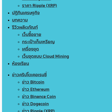
ราคา Ripple (XRP)
ปฏิทินเศรษฐกิจ
บทความ
รีวิวผลิตภัณฑ์
เว็บซื้อขาย
กระเป๋าเก็บเหรียญ
เครื่องขุด
เว็บขุดแบบ Cloud Mining
ห้องเรียน
ข่าวคริปโตเคอเรนซี่
ข่าว Bitcoin
ข่าว Ethereum
ข่าว Binance Coin
ข่าว Dogecoin
ข่าว Ripple (XRP)