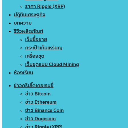
ราคา Ripple (XRP)
ปฏิทินเศรษฐกิจ
บทความ
รีวิวผลิตภัณฑ์
เว็บซื้อขาย
กระเป๋าเก็บเหรียญ
เครื่องขุด
เว็บขุดแบบ Cloud Mining
ห้องเรียน
ข่าวคริปโตเคอเรนซี่
ข่าว Bitcoin
ข่าว Ethereum
ข่าว Binance Coin
ข่าว Dogecoin
ข่าว Ripple (XRP)