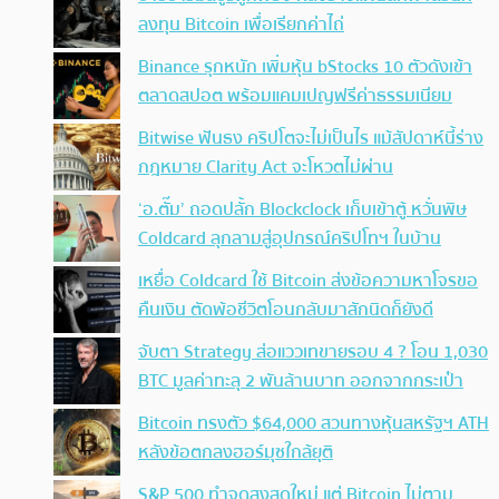
ลงทุน Bitcoin เพื่อเรียกค่าไถ่
Binance รุกหนัก เพิ่มหุ้น bStocks 10 ตัวดังเข้า
ตลาดสปอต พร้อมแคมเปญฟรีค่าธรรมเนียม
Bitwise ฟันธง คริปโตจะไม่เป็นไร แม้สัปดาห์นี้ร่าง
กฎหมาย Clarity Act จะโหวตไม่ผ่าน
‘อ.ตั๊ม’ ถอดปลั้ก Blockclock เก็บเข้าตู้ หวั่นพิษ
Coldcard ลุกลามสู่อุปกรณ์คริปโทฯ ในบ้าน
เหยื่อ Coldcard ใช้ Bitcoin ส่งข้อความหาโจรขอ
คืนเงิน ตัดพ้อชีวิตโอนกลับมาสักนิดก็ยังดี
จับตา Strategy ส่อแววเทขายรอบ 4 ? โอน 1,030
BTC มูลค่าทะลุ 2 พันล้านบาท ออกจากกระเป๋า
Bitcoin ทรงตัว $64,000 สวนทางหุ้นสหรัฐฯ ATH
หลังข้อตกลงฮอร์มุซใกล้ยุติ
S&P 500 ทำจุดสูงสุดใหม่ แต่ Bitcoin ไม่ตาม