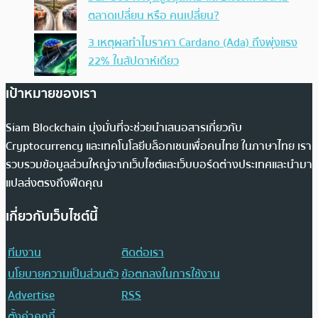
ตลาดเปลี่ยน หรือ คนเปลี่ยน?
3 เหตุผลทำไมราคา Cardano (Ada) ถึงพุ่งแรง
22% ในสัปดาห์เดียว
เป้าหมายของเรา
Siam Blockchain มุ่งมั่นที่จะช่วยนำเสนอสารเกี่ยวกับ
Cryptocurrency และเทคโนโลยีบล็อกเชนเพื่อคนไทย ในภาษาไทย เรา
รวบรวมข้อมูลส่วนใหญ่จากเว็บไซต์และเว็บบอร์ดต่างประเทศและนำมา
แปลส่งตรงถึงฟีดคุณ
เกี่ยวกับเว็บไซต์นี้
ทีมงาน
ติดต่อเรา
นโยบายความเป็นส่วนตัว
ข้อตกลงในการใช้งาน
Advertise
RSS
ตั้งค่าคุกกี้