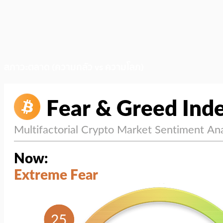
สภาวะตลาด (ความกลัว vs ความโลภ)