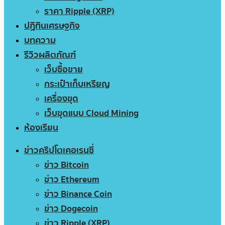
ราคา Ripple (XRP)
ปฏิทินเศรษฐกิจ
บทความ
รีวิวผลิตภัณฑ์
เว็บซื้อขาย
กระเป๋าเก็บเหรียญ
เครื่องขุด
เว็บขุดแบบ Cloud Mining
ห้องเรียน
ข่าวคริปโตเคอเรนซี่
ข่าว Bitcoin
ข่าว Ethereum
ข่าว Binance Coin
ข่าว Dogecoin
ข่าว Ripple (XRP)