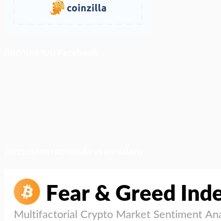
ติดตามเราบน Facebook
สภาวะตลาด (ความกลัว vs ความโลภ)