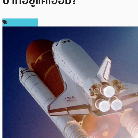
บาทอยู่แค่เอื้อม?
ราคา Bitcoin