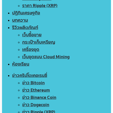
ราคา Ripple (XRP)
ปฏิทินเศรษฐกิจ
บทความ
รีวิวผลิตภัณฑ์
เว็บซื้อขาย
กระเป๋าเก็บเหรียญ
เครื่องขุด
เว็บขุดแบบ Cloud Mining
ห้องเรียน
ข่าวคริปโตเคอเรนซี่
ข่าว Bitcoin
ข่าว Ethereum
ข่าว Binance Coin
ข่าว Dogecoin
ข่าว Ripple (XRP)