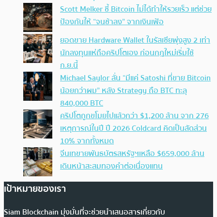
Scott Melker ชี้ Bitcoin ไม่ได้ทำให้รวยเร็ว แต่ช่วย
ป้องกันให้ “จนช้าลง” จากเงินเฟ้อ
ยอดขาย Hardware Wallet ในรัสเซียพุ่งสูง 2 เท่า
นักลงทุนแห่ถือคริปโตเอง ก่อนกฎใหม่เริ่มใช้
ก.ย.นี้
Michael Saylor ลั่น “มีแค่ Satoshi ที่ขาย Bitcoin
น้อยกว่าผม” หลัง Strategy ถือ BTC ทะลุ
840,000 BTC
คริปโตถูกขโมยไปแล้วกว่า $1,200 ล้าน จาก 276
เหตุการณ์ในปี ปี 2026 Coldcard คิดเป็นสัดส่วน
10% จากทั้งหมด
จีนเทขายพันธบัตรสหรัฐฯเหลือ $659,000 ล้าน
เดินหน้าสะสมทองคำต่อเนื่องแทน
เป้าหมายของเรา
Siam Blockchain มุ่งมั่นที่จะช่วยนำเสนอสารเกี่ยวกับ