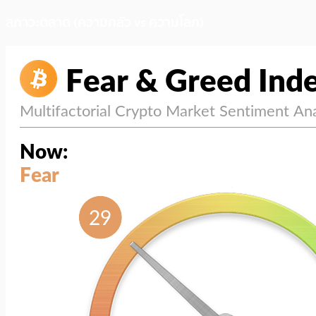
สภาวะตลาด (ความกลัว vs ความโลภ)