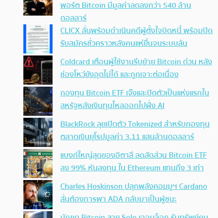
พอร์ต Bitcoin มีมูลค่าลดลงกว่า 540 ล้าน
ดอลลาร์
CLICX ลั่นพร้อมดำเนินคดีผู้ตั้งใจบิดหนี้ พร้อมปิด
รับสมัครชั่วคราวหลังคนแห่ยื่นจนระบบล้น
Coldcard เตือนผู้ใช้งานรีบย้าย Bitcoin ด่วน หลัง
ช่องโหว่ยังอุดไม่ได้ และถูกเจาะต่อเนื่อง
กองทุน Bitcoin ETF เจ๊งและปิดตัวเป็นแห่งแรกใน
สหรัฐหลังเงินทุนไหลออกไปฝั่ง AI
BlackRock ลุยเปิดตัว Tokenized สำหรับกองทุน
ตลาดเงินยุโรปมูลค่า 3.11 แสนล้านดอลลาร์
แบงก์ใหญ่สุดของอิตาลี ลดสัดส่วน Bitcoin ETF
ลง 99% หันลงทุน ใน Ethereum แทนถึง 3 เท่า
Charles Hoskinson ปลุกพลังคอมมูฯ Cardano
ลั่นต้องการพา ADA กลับมาเป็นผู้ชนะ
นักขุด Bitcoin สาย Solo เจอบล็อก รับทรัพย์คน