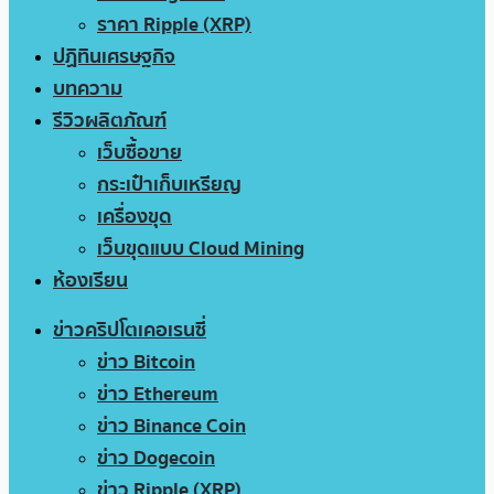
ราคา Ripple (XRP)
ปฏิทินเศรษฐกิจ
บทความ
รีวิวผลิตภัณฑ์
เว็บซื้อขาย
กระเป๋าเก็บเหรียญ
เครื่องขุด
เว็บขุดแบบ Cloud Mining
ห้องเรียน
ข่าวคริปโตเคอเรนซี่
ข่าว Bitcoin
ข่าว Ethereum
ข่าว Binance Coin
ข่าว Dogecoin
ข่าว Ripple (XRP)