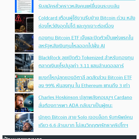
รับสมัครชั่วคราวหลังคนแห่ยื่นจนระบบล้น
Coldcard เตือนผู้ใช้งานรีบย้าย Bitcoin ด่วน หลัง
ช่องโหว่ยังอุดไม่ได้ และถูกเจาะต่อเนื่อง
กองทุน Bitcoin ETF เจ๊งและปิดตัวเป็นแห่งแรกใน
สหรัฐหลังเงินทุนไหลออกไปฝั่ง AI
BlackRock ลุยเปิดตัว Tokenized สำหรับกองทุน
ตลาดเงินยุโรปมูลค่า 3.11 แสนล้านดอลลาร์
แบงก์ใหญ่สุดของอิตาลี ลดสัดส่วน Bitcoin ETF
ลง 99% หันลงทุน ใน Ethereum แทนถึง 3 เท่า
Charles Hoskinson ปลุกพลังคอมมูฯ Cardano
ลั่นต้องการพา ADA กลับมาเป็นผู้ชนะ
นักขุด Bitcoin สาย Solo เจอบล็อก รับทรัพย์คน
เดียว 6.6 ล้านบาท ไม่สนวิกฤตศรัทธาคริปโทฯ