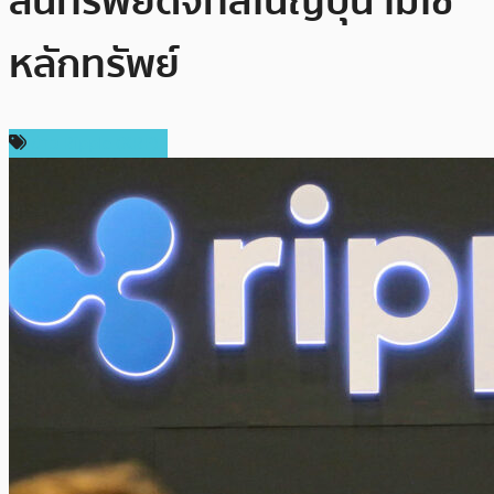
สินทรัพย์ดิจิทัลในญี่ปุ่น ไม่ใช่
หลักทรัพย์
ข่าว Ripple (XRP)