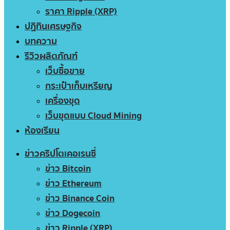
ราคา Ripple (XRP)
ปฏิทินเศรษฐกิจ
บทความ
รีวิวผลิตภัณฑ์
เว็บซื้อขาย
กระเป๋าเก็บเหรียญ
เครื่องขุด
เว็บขุดแบบ Cloud Mining
ห้องเรียน
ข่าวคริปโตเคอเรนซี่
ข่าว Bitcoin
ข่าว Ethereum
ข่าว Binance Coin
ข่าว Dogecoin
ข่าว Ripple (XRP)