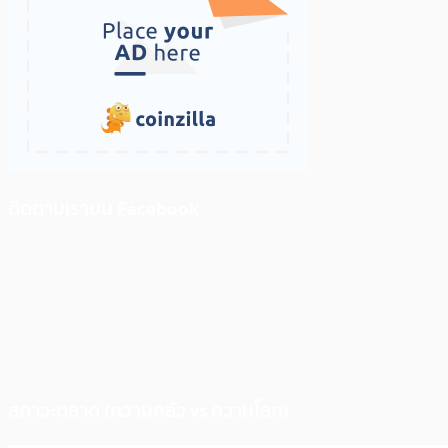
ติดตามเราบน Facebook
สภาวะตลาด (ความกลัว vs ความโลภ)