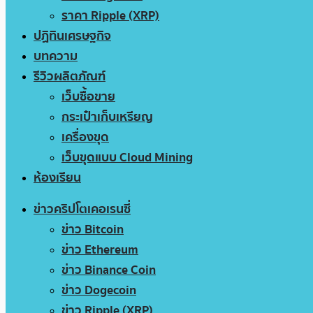
ราคา Ripple (XRP)
ปฏิทินเศรษฐกิจ
บทความ
รีวิวผลิตภัณฑ์
เว็บซื้อขาย
กระเป๋าเก็บเหรียญ
เครื่องขุด
เว็บขุดแบบ Cloud Mining
ห้องเรียน
ข่าวคริปโตเคอเรนซี่
ข่าว Bitcoin
ข่าว Ethereum
ข่าว Binance Coin
ข่าว Dogecoin
ข่าว Ripple (XRP)