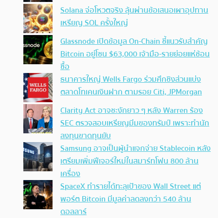
Solana จ่อโหวตจริง ลุ้นผ่านข้อเสนอเผาอุปทาน
เหรียญ SOL ครั้งใหญ่
Glassnode เปิดข้อมูล On-Chain ชี้แนวรับสำคัญ
Bitcoin อยู่โซน $63,000 เจ้ามือ-รายย่อยแห่ช้อน
ซื้อ
ธนาคารใหญ่ Wells Fargo ร่วมศึกชิงส่วนแบ่ง
ตลาดโทเคนเงินฝาก ตามรอย Citi, JPMorgan
Clarity Act อาจชะงักยาว ๆ หลัง Warren ร้อง
SEC ตรวจสอบเหรียญมีมของทรัมป์ เพราะทำนัก
ลงทุนขาดทุนยับ
Samsung อาจเป็นผู้นำแจกจ่าย Stablecoin หลัง
เตรียมเพิ่มฟีเจอร์ใหม่ในสมาร์ทโฟน 800 ล้าน
เครื่อง
SpaceX ทำรายได้ทะลุเป้าของ Wall Street แต่
พอร์ต Bitcoin มีมูลค่าลดลงกว่า 540 ล้าน
ดอลลาร์