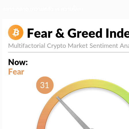
สภาวะตลาด (ความกลัว vs ความโลภ)