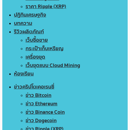
ราคา Ripple (XRP)
ปฏิทินเศรษฐกิจ
บทความ
รีวิวผลิตภัณฑ์
เว็บซื้อขาย
กระเป๋าเก็บเหรียญ
เครื่องขุด
เว็บขุดแบบ Cloud Mining
ห้องเรียน
ข่าวคริปโตเคอเรนซี่
ข่าว Bitcoin
ข่าว Ethereum
ข่าว Binance Coin
ข่าว Dogecoin
ข่าว Ripple (XRP)