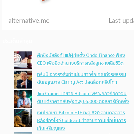
ประเด็นล่าสุด
ศึกชิงบัลลังก์! แม่ผู้ก่อตั้ง Ondo Finance ฟ้อง
CEO เพื่อยึดอำนาจบริหารหลังลูกชายเสียชีวิต
ทรัมป์เอาจริง สั่งทำเนียบขาวรื้อเกณฑ์จริยธรรม
ดันกฎหมาย Clarity Act ปลดล็อกคริปโทฯ
Jim Cramer เทขาย Bitcoin เพราะกลัวภัยควอน
ตัม แต่ราคากลับพุ่งทะลุ 65,000 ดอลลาร์อีกครั้ง
เงินไหลเข้า Bitcoin ETF ทะลุ 620 ล้านดอลลาร์
หลังช่องโหว่ Coldcard ทำลายความเชื่อมั่นการ
เก็บเหรียญเอง