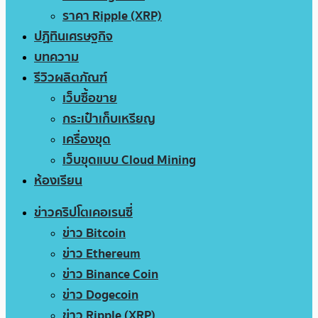
ราคา Ripple (XRP)
ปฏิทินเศรษฐกิจ
บทความ
รีวิวผลิตภัณฑ์
เว็บซื้อขาย
กระเป๋าเก็บเหรียญ
เครื่องขุด
เว็บขุดแบบ Cloud Mining
ห้องเรียน
ข่าวคริปโตเคอเรนซี่
ข่าว Bitcoin
ข่าว Ethereum
ข่าว Binance Coin
ข่าว Dogecoin
ข่าว Ripple (XRP)