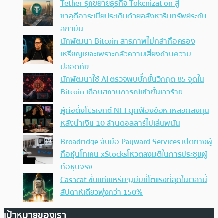
Tether รุกขยายธุรกิจ Tokenization สู่
ซาอุดีอาระเบียประเดิมด้วยอสังหาริมทรัพย์ระดับ
สถาบัน
นักพัฒนา Bitcoin สารภาพไม่กล้าถือครอง
เหรียญเยอะเพราะกลัวความเสี่ยงด้านความ
ปลอดภัย
นักพัฒนาใช้ AI ตรวจพบบั๊กขั้นวิกฤต 85 จุดใน
Bitcoin เตือนสถานการณ์เข้าขั้นเลวร้าย
ผู้ก่อตั้งโปรเจกต์ NFT ถูกฟ้องข้อหาหลอกลงทุน
หลังนำเงิน 10 ล้านดอลลาร์ไปเล่นพนัน
Broadridge จับมือ Payward Services เปิดทางผู้
ถือหุ้นโทเคน xStocksโหวตลงมติในการประชุมผู้
ถือหุ้นจริง
Cashcat ขึ้นแท่นเหรียญมีมที่โตแรงที่สุดในเวลานี้
สัปดาห์เดียวพุ่งกว่า 150%
เป้าหมายของเรา