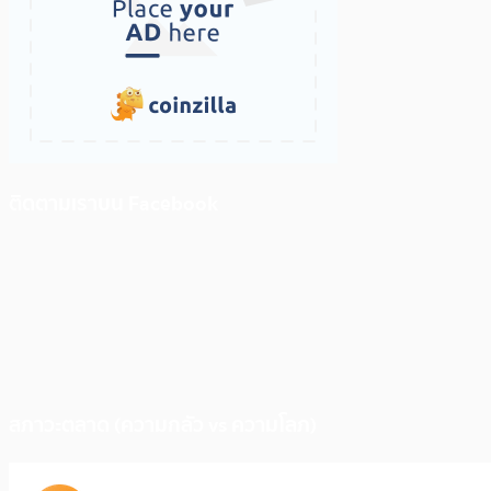
ติดตามเราบน Facebook
สภาวะตลาด (ความกลัว vs ความโลภ)