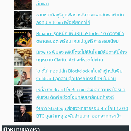
อีกแล้ว
ชายชาวมิสซูรีถูกฟ้อง หลังวางแผนลักพาตัวนัก
ลงทุน Bitcoin เพื่อเรียกค่าไถ่
Binance รุกหนัก เพิ่มหุ้น bStocks 10 ตัวดังเข้า
ตลาดสปอต พร้อมแคมเปญฟรีค่าธรรมเนียม
Bitwise ฟันธง คริปโตจะไม่เป็นไร แม้สัปดาห์นี้ร่าง
กฎหมาย Clarity Act จะโหวตไม่ผ่าน
‘อ.ตั๊ม’ ถอดปลั้ก Blockclock เก็บเข้าตู้ หวั่นพิษ
Coldcard ลุกลามสู่อุปกรณ์คริปโทฯ ในบ้าน
เหยื่อ Coldcard ใช้ Bitcoin ส่งข้อความหาโจรขอ
คืนเงิน ตัดพ้อชีวิตโอนกลับมาสักนิดก็ยังดี
จับตา Strategy ส่อแววเทขายรอบ 4 ? โอน 1,030
BTC มูลค่าทะลุ 2 พันล้านบาท ออกจากกระเป๋า
เป้าหมายของเรา