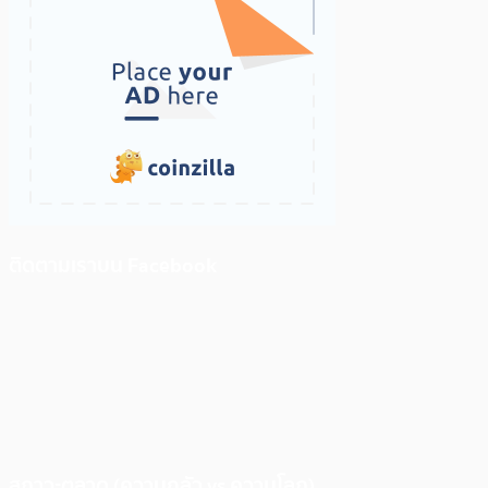
ติดตามเราบน Facebook
สภาวะตลาด (ความกลัว vs ความโลภ)