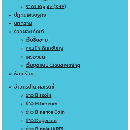
ราคา Ripple (XRP)
ปฏิทินเศรษฐกิจ
บทความ
รีวิวผลิตภัณฑ์
เว็บซื้อขาย
กระเป๋าเก็บเหรียญ
เครื่องขุด
เว็บขุดแบบ Cloud Mining
ห้องเรียน
ข่าวคริปโตเคอเรนซี่
ข่าว Bitcoin
ข่าว Ethereum
ข่าว Binance Coin
ข่าว Dogecoin
ข่าว Ripple (XRP)