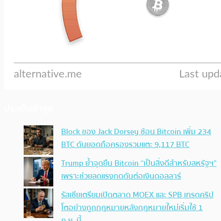
ประเด็นล่าสุด
Block ของ Jack Dorsey ช้อน Bitcoin เพิ่ม 234
BTC ดันยอดถือครองรวมแตะ 9,117 BTC
Trump ย้ำจุดยืน Bitcoin “เป็นสิ่งดีสำหรับสหรัฐฯ”
เพราะช่วยลดแรงกดดันต่อเงินดอลลาร์
รัสเซียเตรียมเปิดตลาด MOEX และ SPB เทรดคริป
โตอย่างถูกกฎหมายหลังกฎหมายใหม่เริ่มใช้ 1
ก.ย. นี้