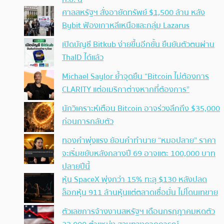
ศาลสหรัฐฯ สั่งอายัดทรัพย์ $1,500 ล้าน หลัง
Bybit ฟ้องเกาหลีเหนือและกลุ่ม Lazarus
เปิดบัญชี Bitkub ง่ายขึ้นอีกขั้น ยืนยันตัวตนผ่าน
ThaID ได้แล้ว
Michael Saylor ย้ำจุดยืน “Bitcoin ไม่ต้องการ
CLARITY แต่อเมริกาต่างหากที่ต้องการ”
นักวิเคราะห์เตือน Bitcoin อาจร่วงลึกถึง $35,000
ก่อนการกลับตัว
ทองคำพุ่งแรง ย้อนคำทำนาย “หมอปลาย” ราคา
จะเริ่มขยับหลังกลางปี 69 อาจแตะ 100,000 บาท
ปลายปีนี้
หุ้น SpaceX พุ่งกว่า 15% ทะลุ $130 หลังปลด
ล็อกหุ้น 911 ล้านหุ้นแต่ตลาดเชื่อมั่น ไม่โดนเทขาย
ตัวเลขการจ้างงานสหรัฐฯ เดือนกรกฎาคมหดตัว