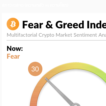
สภาวะตลาด (ความกลัว vs ความโลภ)