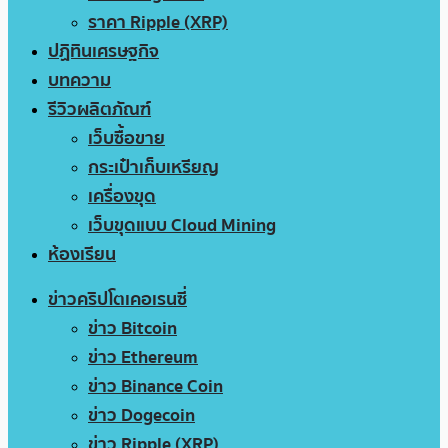
ราคา Ripple (XRP)
ปฏิทินเศรษฐกิจ
บทความ
รีวิวผลิตภัณฑ์
เว็บซื้อขาย
กระเป๋าเก็บเหรียญ
เครื่องขุด
เว็บขุดแบบ Cloud Mining
ห้องเรียน
ข่าวคริปโตเคอเรนซี่
ข่าว Bitcoin
ข่าว Ethereum
ข่าว Binance Coin
ข่าว Dogecoin
ข่าว Ripple (XRP)