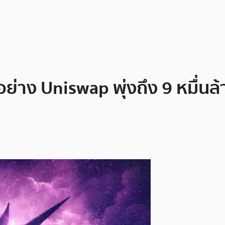
่าง Uniswap พุ่งถึง 9 หมื่น