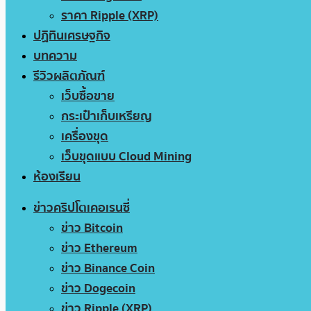
ราคา Ripple (XRP)
ปฏิทินเศรษฐกิจ
บทความ
รีวิวผลิตภัณฑ์
เว็บซื้อขาย
กระเป๋าเก็บเหรียญ
เครื่องขุด
เว็บขุดแบบ Cloud Mining
ห้องเรียน
ข่าวคริปโตเคอเรนซี่
ข่าว Bitcoin
ข่าว Ethereum
ข่าว Binance Coin
ข่าว Dogecoin
ข่าว Ripple (XRP)