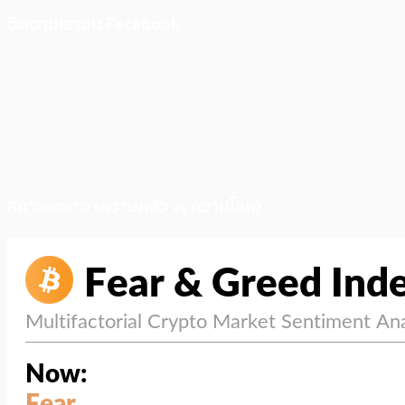
ติดตามเราบน Facebook
สภาวะตลาด (ความกลัว vs ความโลภ)