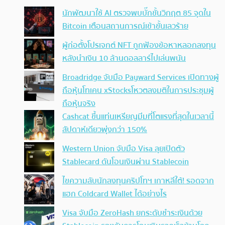
นักพัฒนาใช้ AI ตรวจพบบั๊กขั้นวิกฤต 85 จุดใน
Bitcoin เตือนสถานการณ์เข้าขั้นเลวร้าย
ผู้ก่อตั้งโปรเจกต์ NFT ถูกฟ้องข้อหาหลอกลงทุน
หลังนำเงิน 10 ล้านดอลลาร์ไปเล่นพนัน
Broadridge จับมือ Payward Services เปิดทางผู้
ถือหุ้นโทเคน xStocksโหวตลงมติในการประชุมผู้
ถือหุ้นจริง
Cashcat ขึ้นแท่นเหรียญมีมที่โตแรงที่สุดในเวลานี้
สัปดาห์เดียวพุ่งกว่า 150%
Western Union จับมือ Visa ลุยเปิดตัว
Stablecard ดันโอนเงินผ่าน Stablecoin
ไขความลับนักลงทุนคริปโทฯ เกาหลีใต้! รอดจาก
แฮก Coldcard Wallet ได้อย่างไร
Visa จับมือ ZeroHash ยกระดับชำระเงินด้วย