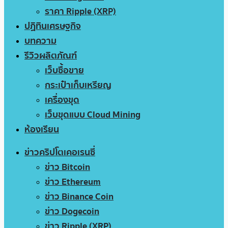
ราคา Ripple (XRP)
ปฏิทินเศรษฐกิจ
บทความ
รีวิวผลิตภัณฑ์
เว็บซื้อขาย
กระเป๋าเก็บเหรียญ
เครื่องขุด
เว็บขุดแบบ Cloud Mining
ห้องเรียน
ข่าวคริปโตเคอเรนซี่
ข่าว Bitcoin
ข่าว Ethereum
ข่าว Binance Coin
ข่าว Dogecoin
ข่าว Ripple (XRP)