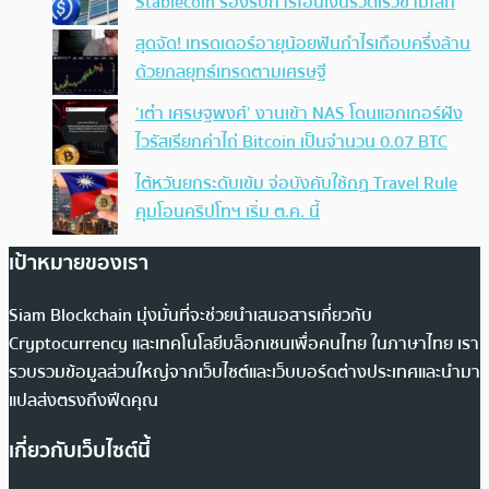
Stablecoin รองรับการโอนเงินรวดเร็วข้ามโลก
สุดจัด! เทรดเดอร์อายุน้อยฟันกำไรเกือบครึ่งล้าน
ด้วยกลยุทธ์เทรดตามเศรษฐี
‘เต๋า เศรษฐพงศ์’ งานเข้า NAS โดนแฮกเกอร์ฝัง
ไวรัสเรียกค่าไถ่ Bitcoin เป็นจำนวน 0.07 BTC
ไต้หวันยกระดับเข้ม จ่อบังคับใช้กฏ Travel Rule
คุมโอนคริปโทฯ เริ่ม ต.ค. นี้
เป้าหมายของเรา
Siam Blockchain มุ่งมั่นที่จะช่วยนำเสนอสารเกี่ยวกับ
Cryptocurrency และเทคโนโลยีบล็อกเชนเพื่อคนไทย ในภาษาไทย เรา
รวบรวมข้อมูลส่วนใหญ่จากเว็บไซต์และเว็บบอร์ดต่างประเทศและนำมา
แปลส่งตรงถึงฟีดคุณ
เกี่ยวกับเว็บไซต์นี้