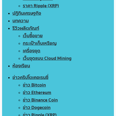
ราคา Ripple (XRP)
ปฏิทินเศรษฐกิจ
บทความ
รีวิวผลิตภัณฑ์
เว็บซื้อขาย
กระเป๋าเก็บเหรียญ
เครื่องขุด
เว็บขุดแบบ Cloud Mining
ห้องเรียน
ข่าวคริปโตเคอเรนซี่
ข่าว Bitcoin
ข่าว Ethereum
ข่าว Binance Coin
ข่าว Dogecoin
ข่าว Ripple (XRP)