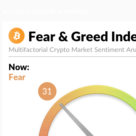
สภาวะตลาด (ความกลัว vs ความโลภ)