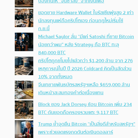
ป้องกันให้ “จนช้าลง” จากเงินเฟ้อ
ยอดขาย Hardware Wallet ในรัสเซียพุ่งสูง 2 เท่า
นักลงทุนแห่ถือคริปโตเอง ก่อนกฎใหม่เริ่มใช้
ก.ย.นี้
Michael Saylor ลั่น “มีแค่ Satoshi ที่ขาย Bitcoin
น้อยกว่าผม” หลัง Strategy ถือ BTC ทะลุ
840,000 BTC
คริปโตถูกขโมยไปแล้วกว่า $1,200 ล้าน จาก 276
เหตุการณ์ในปี ปี 2026 Coldcard คิดเป็นสัดส่วน
10% จากทั้งหมด
จีนเทขายพันธบัตรสหรัฐฯเหลือ $659,000 ล้าน
เดินหน้าสะสมทองคำต่อเนื่องแทน
Block ของ Jack Dorsey ช้อน Bitcoin เพิ่ม 234
BTC ดันยอดถือครองรวมแตะ 9,117 BTC
Trump ย้ำจุดยืน Bitcoin “เป็นสิ่งดีสำหรับสหรัฐฯ”
เพราะช่วยลดแรงกดดันต่อเงินดอลลาร์