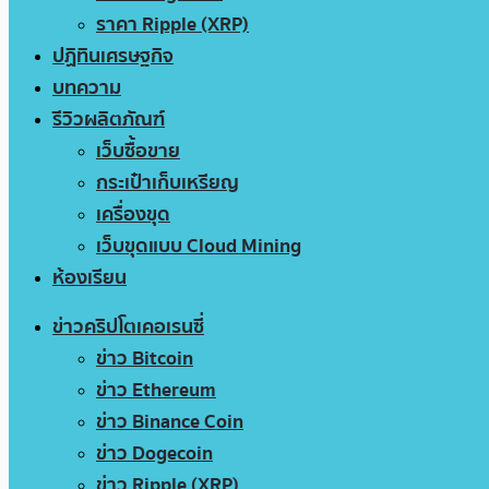
ราคา Ripple (XRP)
ปฏิทินเศรษฐกิจ
บทความ
รีวิวผลิตภัณฑ์
เว็บซื้อขาย
กระเป๋าเก็บเหรียญ
เครื่องขุด
เว็บขุดแบบ Cloud Mining
ห้องเรียน
ข่าวคริปโตเคอเรนซี่
ข่าว Bitcoin
ข่าว Ethereum
ข่าว Binance Coin
ข่าว Dogecoin
ข่าว Ripple (XRP)