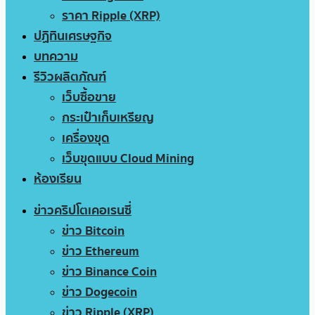
ราคา Ripple (XRP)
ปฏิทินเศรษฐกิจ
บทความ
รีวิวผลิตภัณฑ์
เว็บซื้อขาย
กระเป๋าเก็บเหรียญ
เครื่องขุด
เว็บขุดแบบ Cloud Mining
ห้องเรียน
ข่าวคริปโตเคอเรนซี่
ข่าว Bitcoin
ข่าว Ethereum
ข่าว Binance Coin
ข่าว Dogecoin
ข่าว Ripple (XRP)