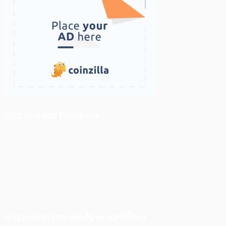
ติดตามเราบน Facebook
สภาวะตลาด (ความกลัว vs ความโลภ)