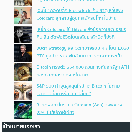
‘อ.ตั๊ม’ ถอดปลั้ก Blockclock เก็บเข้าตู้ หวั่นพิษ
Coldcard ลุกลามสู่อุปกรณ์คริปโทฯ ในบ้าน
เหยื่อ Coldcard ใช้ Bitcoin ส่งข้อความหาโจรขอ
คืนเงิน ตัดพ้อชีวิตโอนกลับมาสักนิดก็ยังดี
จับตา Strategy ส่อแววเทขายรอบ 4 ? โอน 1,030
BTC มูลค่าทะลุ 2 พันล้านบาท ออกจากกระเป๋า
Bitcoin ทรงตัว $64,000 สวนทางหุ้นสหรัฐฯ ATH
หลังข้อตกลงฮอร์มุซใกล้ยุติ
S&P 500 ทำจุดสูงสุดใหม่ แต่ Bitcoin ไม่ตาม
ตลาดเปลี่ยน หรือ คนเปลี่ยน?
3 เหตุผลทำไมราคา Cardano (Ada) ถึงพุ่งแรง
22% ในสัปดาห์เดียว
เป้าหมายของเรา