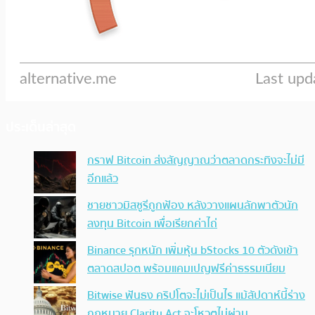
ประเด็นล่าสุด
กราฟ Bitcoin ส่งสัญญาณว่าตลาดกระทิงจะไม่มี
อีกแล้ว
ชายชาวมิสซูรีถูกฟ้อง หลังวางแผนลักพาตัวนัก
ลงทุน Bitcoin เพื่อเรียกค่าไถ่
Binance รุกหนัก เพิ่มหุ้น bStocks 10 ตัวดังเข้า
ตลาดสปอต พร้อมแคมเปญฟรีค่าธรรมเนียม
Bitwise ฟันธง คริปโตจะไม่เป็นไร แม้สัปดาห์นี้ร่าง
กฎหมาย Clarity Act จะโหวตไม่ผ่าน