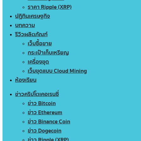
ราคา Ripple (XRP)
ปฏิทินเศรษฐกิจ
บทความ
รีวิวผลิตภัณฑ์
เว็บซื้อขาย
กระเป๋าเก็บเหรียญ
เครื่องขุด
เว็บขุดแบบ Cloud Mining
ห้องเรียน
ข่าวคริปโตเคอเรนซี่
ข่าว Bitcoin
ข่าว Ethereum
ข่าว Binance Coin
ข่าว Dogecoin
ข่าว Ripple (XRP)