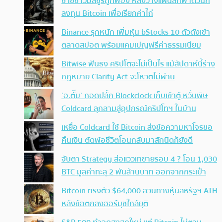
ชายชาวมิสซูรีถูกฟ้อง หลังวางแผนลักพาตัวนัก
ลงทุน Bitcoin เพื่อเรียกค่าไถ่
Binance รุกหนัก เพิ่มหุ้น bStocks 10 ตัวดังเข้า
ตลาดสปอต พร้อมแคมเปญฟรีค่าธรรมเนียม
Bitwise ฟันธง คริปโตจะไม่เป็นไร แม้สัปดาห์นี้ร่าง
กฎหมาย Clarity Act จะโหวตไม่ผ่าน
‘อ.ตั๊ม’ ถอดปลั้ก Blockclock เก็บเข้าตู้ หวั่นพิษ
Coldcard ลุกลามสู่อุปกรณ์คริปโทฯ ในบ้าน
เหยื่อ Coldcard ใช้ Bitcoin ส่งข้อความหาโจรขอ
คืนเงิน ตัดพ้อชีวิตโอนกลับมาสักนิดก็ยังดี
จับตา Strategy ส่อแววเทขายรอบ 4 ? โอน 1,030
BTC มูลค่าทะลุ 2 พันล้านบาท ออกจากกระเป๋า
Bitcoin ทรงตัว $64,000 สวนทางหุ้นสหรัฐฯ ATH
หลังข้อตกลงฮอร์มุซใกล้ยุติ