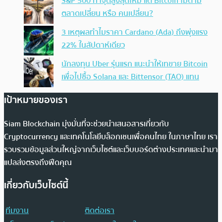
S&P 500 ทำจุดสูงสุดใหม่ แต่ Bitcoin ไม่ตาม
ตลาดเปลี่ยน หรือ คนเปลี่ยน?
3 เหตุผลทำไมราคา Cardano (Ada) ถึงพุ่งแรง
22% ในสัปดาห์เดียว
นักลงทุน Uber รุ่นแรก แนะนำให้เทขาย Bitcoin
เพื่อไปซื้อ Solana และ Bittensor (TAO) แทน
เป้าหมายของเรา
Siam Blockchain มุ่งมั่นที่จะช่วยนำเสนอสารเกี่ยวกับ
Cryptocurrency และเทคโนโลยีบล็อกเชนเพื่อคนไทย ในภาษาไทย เรา
รวบรวมข้อมูลส่วนใหญ่จากเว็บไซต์และเว็บบอร์ดต่างประเทศและนำมา
แปลส่งตรงถึงฟีดคุณ
เกี่ยวกับเว็บไซต์นี้
ทีมงาน
ติดต่อเรา