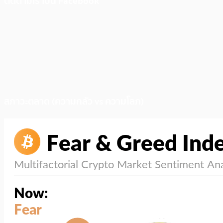
ติดตามเราบน Facebook
สภาวะตลาด (ความกลัว vs ความโลภ)