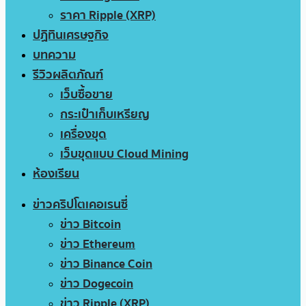
ราคา Ripple (XRP)
ปฏิทินเศรษฐกิจ
บทความ
รีวิวผลิตภัณฑ์
เว็บซื้อขาย
กระเป๋าเก็บเหรียญ
เครื่องขุด
เว็บขุดแบบ Cloud Mining
ห้องเรียน
ข่าวคริปโตเคอเรนซี่
ข่าว Bitcoin
ข่าว Ethereum
ข่าว Binance Coin
ข่าว Dogecoin
ข่าว Ripple (XRP)