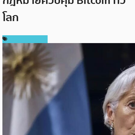
กฎหมายควบคุม Bitcoin ทั่ว
โลก
กฎหมายและรัฐบาล