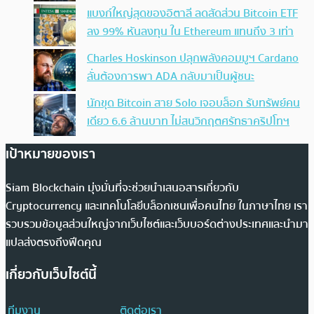
แบงก์ใหญ่สุดของอิตาลี ลดสัดส่วน Bitcoin ETF
ลง 99% หันลงทุน ใน Ethereum แทนถึง 3 เท่า
Charles Hoskinson ปลุกพลังคอมมูฯ Cardano
ลั่นต้องการพา ADA กลับมาเป็นผู้ชนะ
นักขุด Bitcoin สาย Solo เจอบล็อก รับทรัพย์คน
เดียว 6.6 ล้านบาท ไม่สนวิกฤตศรัทธาคริปโทฯ
เป้าหมายของเรา
Siam Blockchain มุ่งมั่นที่จะช่วยนำเสนอสารเกี่ยวกับ
Cryptocurrency และเทคโนโลยีบล็อกเชนเพื่อคนไทย ในภาษาไทย เรา
รวบรวมข้อมูลส่วนใหญ่จากเว็บไซต์และเว็บบอร์ดต่างประเทศและนำมา
แปลส่งตรงถึงฟีดคุณ
เกี่ยวกับเว็บไซต์นี้
ทีมงาน
ติดต่อเรา