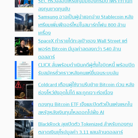
SEC ตรวจสอบเหรียญมีมของทรัมป์ เพราะทำนัก
ลงทุนขาดทุนยับ
Samsung อาจเป็นผู้นำแจกจ่าย Stablecoin หลัง
เตรียมเพิ่มฟีเจอร์ใหม่ในสมาร์ทโฟน 800 ล้าน
เครื่อง
SpaceX ทำรายได้ทะลุเป้าของ Wall Street แต่
พอร์ต Bitcoin มีมูลค่าลดลงกว่า 540 ล้าน
ดอลลาร์
CLICX ลั่นพร้อมดำเนินคดีผู้ตั้งใจบิดหนี้ พร้อมปิด
รับสมัครชั่วคราวหลังคนแห่ยื่นจนระบบล้น
Coldcard เตือนผู้ใช้งานรีบย้าย Bitcoin ด่วน หลัง
ช่องโหว่ยังอุดไม่ได้ และถูกเจาะต่อเนื่อง
กองทุน Bitcoin ETF เจ๊งและปิดตัวเป็นแห่งแรกใน
สหรัฐหลังเงินทุนไหลออกไปฝั่ง AI
BlackRock ลุยเปิดตัว Tokenized สำหรับกองทุน
ตลาดเงินยุโรปมูลค่า 3.11 แสนล้านดอลลาร์