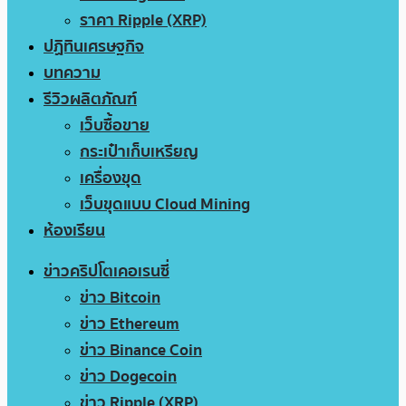
ราคา Ripple (XRP)
ปฏิทินเศรษฐกิจ
บทความ
รีวิวผลิตภัณฑ์
เว็บซื้อขาย
กระเป๋าเก็บเหรียญ
เครื่องขุด
เว็บขุดแบบ Cloud Mining
ห้องเรียน
ข่าวคริปโตเคอเรนซี่
ข่าว Bitcoin
ข่าว Ethereum
ข่าว Binance Coin
ข่าว Dogecoin
ข่าว Ripple (XRP)