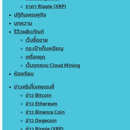
ราคา Ripple (XRP)
ปฏิทินเศรษฐกิจ
บทความ
รีวิวผลิตภัณฑ์
เว็บซื้อขาย
กระเป๋าเก็บเหรียญ
เครื่องขุด
เว็บขุดแบบ Cloud Mining
ห้องเรียน
ข่าวคริปโตเคอเรนซี่
ข่าว Bitcoin
ข่าว Ethereum
ข่าว Binance Coin
ข่าว Dogecoin
ข่าว Ripple (XRP)