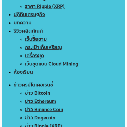
ราคา Ripple (XRP)
ปฏิทินเศรษฐกิจ
บทความ
รีวิวผลิตภัณฑ์
เว็บซื้อขาย
กระเป๋าเก็บเหรียญ
เครื่องขุด
เว็บขุดแบบ Cloud Mining
ห้องเรียน
ข่าวคริปโตเคอเรนซี่
ข่าว Bitcoin
ข่าว Ethereum
ข่าว Binance Coin
ข่าว Dogecoin
ข่าว Ripple (XRP)