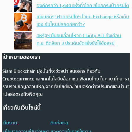
องค์กรกว่า 1,640 แห่งทั่วโลก ขโมยกระเป๋าคริปโต
เทียบชัดๆ! ฝากคริปโทฯ ไว้บน Exchange หรือเก็บ
เอง อันไหนปลอดภัยกว่า?
สหรัฐฯ ยืนยันเลื่อนโหวต Clarity Act ถึงเดือน
ก.ย. ติดล็อก 3 ประเด็นขัดแย้งยังไร้ข้อสรุป
เป้าหมายของเรา
Siam Blockchain มุ่งมั่นที่จะช่วยนำเสนอสารเกี่ยวกับ
Cryptocurrency และเทคโนโลยีบล็อกเชนเพื่อคนไทย ในภาษาไทย เรา
รวบรวมข้อมูลส่วนใหญ่จากเว็บไซต์และเว็บบอร์ดต่างประเทศและนำมา
แปลส่งตรงถึงฟีดคุณ
เกี่ยวกับเว็บไซต์นี้
ทีมงาน
ติดต่อเรา
นโยบายความเป็นส่วนตัว
ข้อตกลงในการใช้งาน