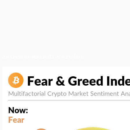
สภาวะตลาด (ความกลัว vs ความโลภ)