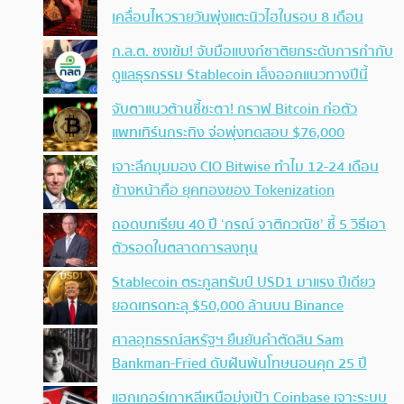
เคลื่อนไหวรายวันพุ่งแตะนิวไฮในรอบ 8 เดือน
ก.ล.ต. ชงเข้ม! จับมือแบงก์ชาติยกระดับการกำกับ
ดูแลธุรกรรม Stablecoin เล็งออกแนวทางปีนี้
จับตาแนวต้านชี้ชะตา! กราฟ Bitcoin ก่อตัว
แพทเทิร์นกระทิง จ่อพุ่งทดสอบ $76,000
เจาะลึกมุมมอง CIO Bitwise ทำไม 12-24 เดือน
ข้างหน้าคือ ยุคทองของ Tokenization
ถอดบทเรียน 40 ปี ‘กรณ์ จาติกวณิช’ ชี้ 5 วิธีเอา
ตัวรอดในตลาดการลงทุน
Stablecoin ตระกูลทรัมป์ USD1 มาแรง ปีเดียว
ยอดเทรดทะลุ $50,000 ล้านบน Binance
ศาลอุทธรณ์สหรัฐฯ ยืนยันคำตัดสิน Sam
Bankman-Fried ดับฝันพ้นโทษนอนคุก 25 ปี
แฮกเกอร์เกาหลีเหนือมุ่งเป้า Coinbase เจาะระบบ