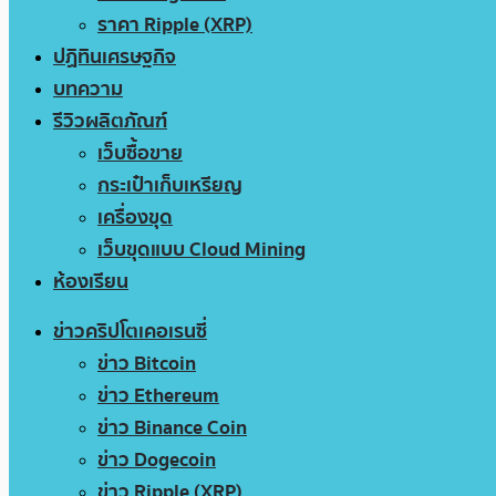
ราคา Ripple (XRP)
ปฏิทินเศรษฐกิจ
บทความ
รีวิวผลิตภัณฑ์
เว็บซื้อขาย
กระเป๋าเก็บเหรียญ
เครื่องขุด
เว็บขุดแบบ Cloud Mining
ห้องเรียน
ข่าวคริปโตเคอเรนซี่
ข่าว Bitcoin
ข่าว Ethereum
ข่าว Binance Coin
ข่าว Dogecoin
ข่าว Ripple (XRP)