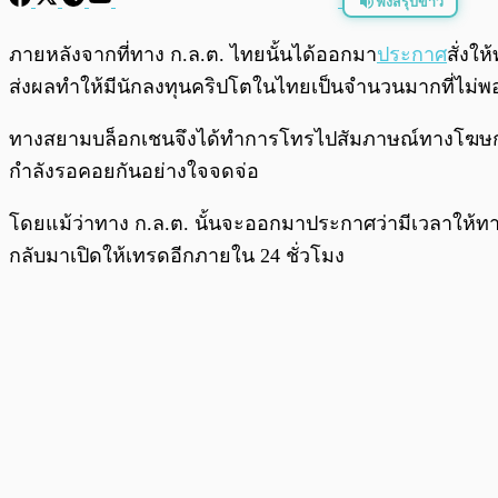
ฟังสรุปข่าว
พร้อมเล่น
ภายหลังจากที่ทาง ก.ล.ต. ไทยนั้นได้ออกมา
ประกาศ
สั่งให
ส่งผลทำให้มีนักลงทุนคริปโตในไทยเป็นจำนวนมากที่ไม
ทางสยามบล็อกเชนจึงได้ทำการโทรไปสัมภาษณ์ทางโฆษกของ B
กำลังรอคอยกันอย่างใจจดจ่อ
โดยแม้ว่าทาง ก.ล.ต. นั้นจะออกมาประกาศว่ามีเวลาให้ทา
กลับมาเปิดให้เทรดอีกภายใน 24 ชั่วโมง