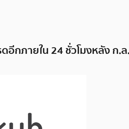
ดอีกภายใน 24 ชั่วโมงหลัง ก.ล.