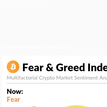
สภาวะตลาด (ความกลัว vs ความโลภ)