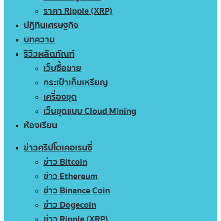
ราคา Ripple (XRP)
ปฏิทินเศรษฐกิจ
บทความ
รีวิวผลิตภัณฑ์
เว็บซื้อขาย
กระเป๋าเก็บเหรียญ
เครื่องขุด
เว็บขุดแบบ Cloud Mining
ห้องเรียน
ข่าวคริปโตเคอเรนซี่
ข่าว Bitcoin
ข่าว Ethereum
ข่าว Binance Coin
ข่าว Dogecoin
ข่าว Ripple (XRP)