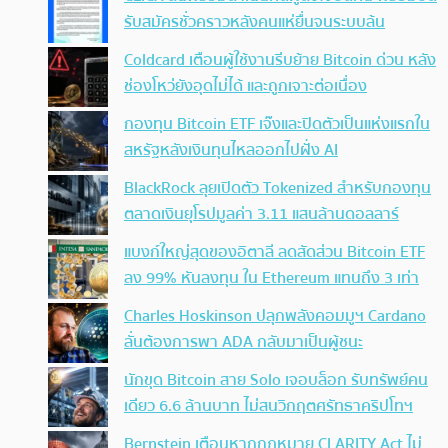
รับสมัครชั่วคราวหลังคนแห่ยื่นจนระบบล้น
Coldcard เตือนผู้ใช้งานรีบย้าย Bitcoin ด่วน หลัง
ช่องโหว่ยังอุดไม่ได้ และถูกเจาะต่อเนื่อง
กองทุน Bitcoin ETF เจ๊งและปิดตัวเป็นแห่งแรกใน
สหรัฐหลังเงินทุนไหลออกไปฝั่ง AI
BlackRock ลุยเปิดตัว Tokenized สำหรับกองทุน
ตลาดเงินยุโรปมูลค่า 3.11 แสนล้านดอลลาร์
แบงก์ใหญ่สุดของอิตาลี ลดสัดส่วน Bitcoin ETF
ลง 99% หันลงทุน ใน Ethereum แทนถึง 3 เท่า
Charles Hoskinson ปลุกพลังคอมมูฯ Cardano
ลั่นต้องการพา ADA กลับมาเป็นผู้ชนะ
นักขุด Bitcoin สาย Solo เจอบล็อก รับทรัพย์คน
เดียว 6.6 ล้านบาท ไม่สนวิกฤตศรัทธาคริปโทฯ
Bernstein เตือนหากกฎหมาย CLARITY Act ไม่