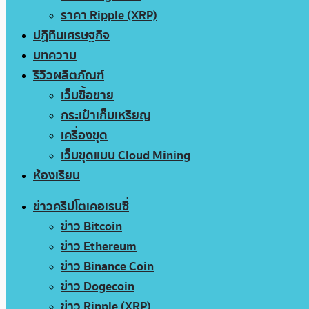
ราคา Ripple (XRP)
ปฏิทินเศรษฐกิจ
บทความ
รีวิวผลิตภัณฑ์
เว็บซื้อขาย
กระเป๋าเก็บเหรียญ
เครื่องขุด
เว็บขุดแบบ Cloud Mining
ห้องเรียน
ข่าวคริปโตเคอเรนซี่
ข่าว Bitcoin
ข่าว Ethereum
ข่าว Binance Coin
ข่าว Dogecoin
ข่าว Ripple (XRP)