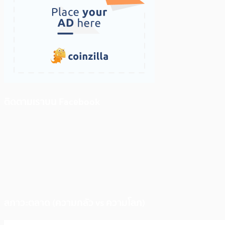
ติดตามเราบน Facebook
สภาวะตลาด (ความกลัว vs ความโลภ)