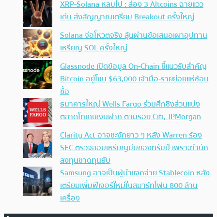
XRP-Solana หลบไป : ส่อง 3 Altcoins ฉายแวว
เด่น ส่งสัญญาณเตรียม Breakout ครั้งใหญ่
Solana จ่อโหวตจริง ลุ้นผ่านข้อเสนอเผาอุปทาน
เหรียญ SOL ครั้งใหญ่
Glassnode เปิดข้อมูล On-Chain ชี้แนวรับสำคัญ
Bitcoin อยู่โซน $63,000 เจ้ามือ-รายย่อยแห่ช้อน
ซื้อ
ธนาคารใหญ่ Wells Fargo ร่วมศึกชิงส่วนแบ่ง
ตลาดโทเคนเงินฝาก ตามรอย Citi, JPMorgan
Clarity Act อาจชะงักยาว ๆ หลัง Warren ร้อง
SEC ตรวจสอบเหรียญมีมของทรัมป์ เพราะทำนัก
ลงทุนขาดทุนยับ
Samsung อาจเป็นผู้นำแจกจ่าย Stablecoin หลัง
เตรียมเพิ่มฟีเจอร์ใหม่ในสมาร์ทโฟน 800 ล้าน
เครื่อง