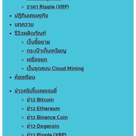
ราคา Ripple (XRP)
ปฏิทินเศรษฐกิจ
บทความ
รีวิวผลิตภัณฑ์
เว็บซื้อขาย
กระเป๋าเก็บเหรียญ
เครื่องขุด
เว็บขุดแบบ Cloud Mining
ห้องเรียน
ข่าวคริปโตเคอเรนซี่
ข่าว Bitcoin
ข่าว Ethereum
ข่าว Binance Coin
ข่าว Dogecoin
ข่าว Ripple (XRP)