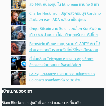
ลง 99% หันลงทุน ใน Ethereum แทนถึง 3 เท่า
Charles Hoskinson ปลุกพลังคอมมูฯ Cardano
ลั่นต้องการพา ADA กลับมาเป็นผู้ชนะ
นักขุด Bitcoin สาย Solo เจอบล็อก รับทรัพย์คน
เดียว 6.6 ล้านบาท ไม่สนวิกฤตศรัทธาคริปโทฯ
Bernstein เตือนหากกฎหมาย CLARITY Act ไม่
ผ่าน อาจกดดันราคาคริปโตให้ดิ่งลงอีกระลอก
ทั่วโลกช็อก Telegram หายจาก App Store
ชั่วคราว ก่อนกลับมาใช้งานได้ปกติ
Galaxy Research ประเมินความเสียหายจาก
Coldcard อาจพุ่งสูงถึง $130 ล้าน
เป้าหมายของเรา
Siam Blockchain มุ่งมั่นที่จะช่วยนำเสนอสารเกี่ยวกับ