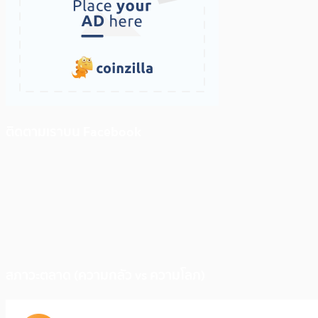
ติดตามเราบน Facebook
สภาวะตลาด (ความกลัว vs ความโลภ)