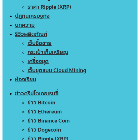
ราคา Ripple (XRP)
ปฏิทินเศรษฐกิจ
บทความ
รีวิวผลิตภัณฑ์
เว็บซื้อขาย
กระเป๋าเก็บเหรียญ
เครื่องขุด
เว็บขุดแบบ Cloud Mining
ห้องเรียน
ข่าวคริปโตเคอเรนซี่
ข่าว Bitcoin
ข่าว Ethereum
ข่าว Binance Coin
ข่าว Dogecoin
ข่าว Ripple (XRP)