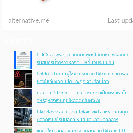
ประเด็นล่าสุด
CLICX ลั่นพร้อมดำเนินคดีผู้ตั้งใจบิดหนี้ พร้อมปิด
รับสมัครชั่วคราวหลังคนแห่ยื่นจนระบบล้น
Coldcard เตือนผู้ใช้งานรีบย้าย Bitcoin ด่วน หลัง
ช่องโหว่ยังอุดไม่ได้ และถูกเจาะต่อเนื่อง
กองทุน Bitcoin ETF เจ๊งและปิดตัวเป็นแห่งแรกใน
สหรัฐหลังเงินทุนไหลออกไปฝั่ง AI
BlackRock ลุยเปิดตัว Tokenized สำหรับกองทุน
ตลาดเงินยุโรปมูลค่า 3.11 แสนล้านดอลลาร์
แบงก์ใหญ่สุดของอิตาลี ลดสัดส่วน Bitcoin ETF