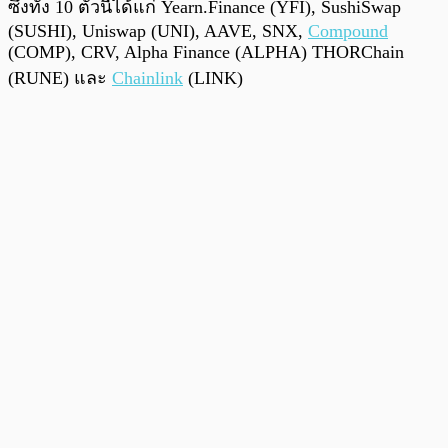
ซึ่งทั้ง 10 ตัวนี้ได้แก่ Yearn.Finance (YFI), SushiSwap
(SUSHI), Uniswap (UNI), AAVE, SNX,
Compound
(COMP), CRV, Alpha Finance (ALPHA) THORChain
(RUNE) และ
Chainlink
(LINK)