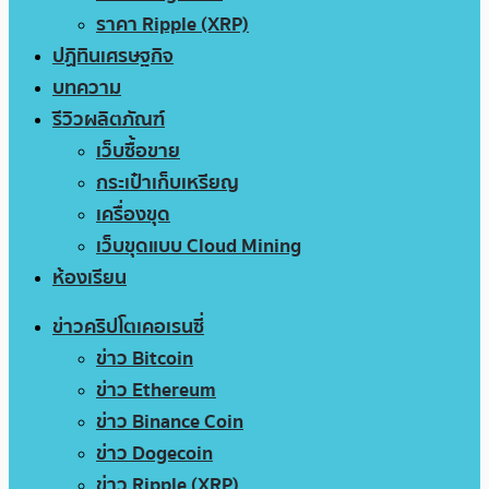
ราคา Ripple (XRP)
ปฏิทินเศรษฐกิจ
บทความ
รีวิวผลิตภัณฑ์
เว็บซื้อขาย
กระเป๋าเก็บเหรียญ
เครื่องขุด
เว็บขุดแบบ Cloud Mining
ห้องเรียน
ข่าวคริปโตเคอเรนซี่
ข่าว Bitcoin
ข่าว Ethereum
ข่าว Binance Coin
ข่าว Dogecoin
ข่าว Ripple (XRP)