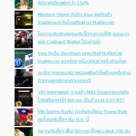
สัปดาห์เดียวพุ่งกว่า 150%
Western Union จับมือ Visa ลุยเปิดตัว
Stablecard ดันโอนเงินผ่าน Stablecoin
ไขความลับนักลงทุนคริปโทฯ เกาหลีใต้! รอดจาก
แฮก Coldcard Wallet ได้อย่างไร
Visa จับมือ ZeroHash ยกระดับชำระเงินด้วย
Stablecoin รองรับการโอนเงินรวดเร็วข้ามโลก
สุดจัด! เทรดเดอร์อายุน้อยฟันกำไรเกือบครึ่งล้าน
ด้วยกลยุทธ์เทรดตามเศรษฐี
‘เต๋า เศรษฐพงศ์’ งานเข้า NAS โดนแฮกเกอร์ฝัง
ไวรัสเรียกค่าไถ่ Bitcoin เป็นจำนวน 0.07 BTC
ไต้หวันยกระดับเข้ม จ่อบังคับใช้กฏ Travel Rule
คุมโอนคริปโทฯ เริ่ม ต.ค. นี้
ตลาดคริปโทฯ ฟื้น! Bitcoin ยื้อแถว $64,700 ลุ้น