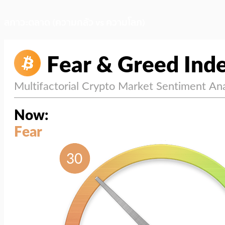
สภาวะตลาด (ความกลัว vs ความโลภ)