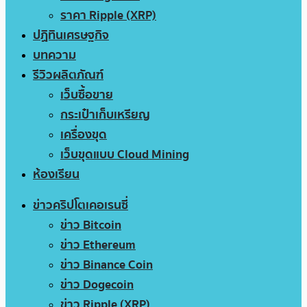
ราคา Ripple (XRP)
ปฏิทินเศรษฐกิจ
บทความ
รีวิวผลิตภัณฑ์
เว็บซื้อขาย
กระเป๋าเก็บเหรียญ
เครื่องขุด
เว็บขุดแบบ Cloud Mining
ห้องเรียน
ข่าวคริปโตเคอเรนซี่
ข่าว Bitcoin
ข่าว Ethereum
ข่าว Binance Coin
ข่าว Dogecoin
ข่าว Ripple (XRP)