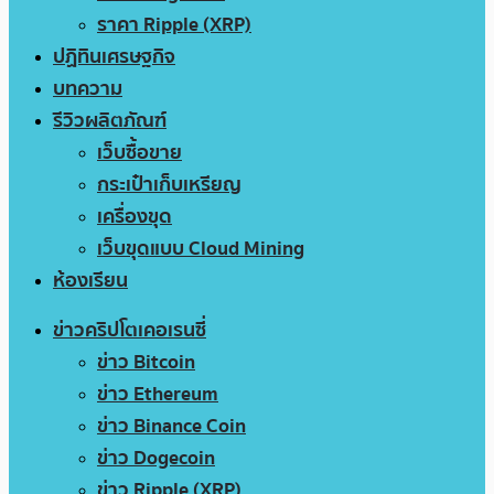
ราคา Ripple (XRP)
ปฏิทินเศรษฐกิจ
บทความ
รีวิวผลิตภัณฑ์
เว็บซื้อขาย
กระเป๋าเก็บเหรียญ
เครื่องขุด
เว็บขุดแบบ Cloud Mining
ห้องเรียน
ข่าวคริปโตเคอเรนซี่
ข่าว Bitcoin
ข่าว Ethereum
ข่าว Binance Coin
ข่าว Dogecoin
ข่าว Ripple (XRP)