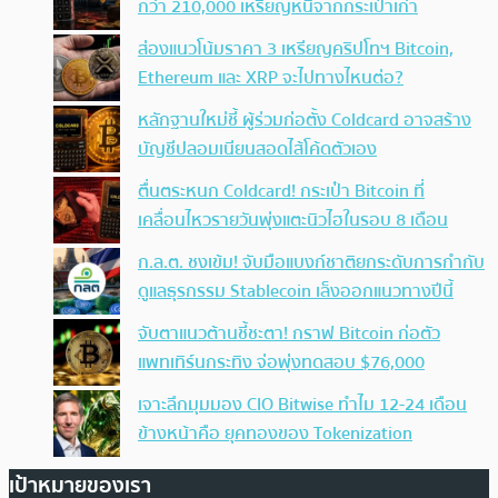
กว่า 210,000 เหรียญหนีจากกระเป๋าเก่า
ส่องแนวโน้มราคา 3 เหรียญคริปโทฯ Bitcoin,
Ethereum และ XRP จะไปทางไหนต่อ?
หลักฐานใหม่ชี้ ผู้ร่วมก่อตั้ง Coldcard อาจสร้าง
บัญชีปลอมเนียนสอดไส้โค้ดตัวเอง
ตื่นตระหนก Coldcard! กระเป๋า Bitcoin ที่
เคลื่อนไหวรายวันพุ่งแตะนิวไฮในรอบ 8 เดือน
ก.ล.ต. ชงเข้ม! จับมือแบงก์ชาติยกระดับการกำกับ
ดูแลธุรกรรม Stablecoin เล็งออกแนวทางปีนี้
จับตาแนวต้านชี้ชะตา! กราฟ Bitcoin ก่อตัว
แพทเทิร์นกระทิง จ่อพุ่งทดสอบ $76,000
เจาะลึกมุมมอง CIO Bitwise ทำไม 12-24 เดือน
ข้างหน้าคือ ยุคทองของ Tokenization
เป้าหมายของเรา