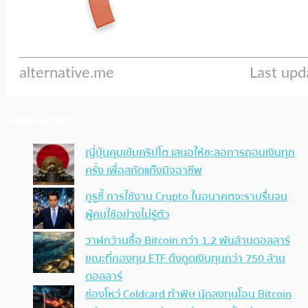
ประเด็นล่าสุด
ญี่ปุ่นคุมเข้มคริปโต เสนอให้ชะลอการถอนเงินทุก
ครั้ง เพื่อสกัดแก๊งมิจฉาชีพ
กูรูชี้ การใช้งาน Crypto ในอนาคตจะราบรื่นจน
ผู้คนใช้อย่างไม่รู้ตัว
วาฬกว้านซื้อ Bitcoin กว่า 1.2 พันล้านดอลลาร์
ขณะที่กองทุน ETF ดึงดูดเงินทุนกว่า 750 ล้าน
ดอลลาร์
ช่องโหว่ Coldcard ทำพิษ นักลงทุนโอน Bitcoin