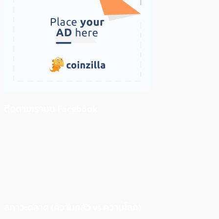
ติดตามเราบน Facebook
สภาวะตลาด (ความกลัว vs ความโลภ)