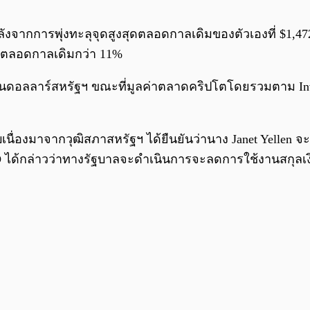
ากการพุ่งทะลุจุดสูงสุดตลอดกาลเดิมของตัวเองที่ $1,472 ใน
สุดตลอดกาลเดิมกว่า 11%
านดอลลาร์สหรัฐฯ ขณะที่มูลค่าตลาดคริปโตโดยรวมตาม Inve
ลสืบเนื่องมาจากวุฒิสภาสหรัฐฯ ได้ยืนยันว่านาง Janet Yel
D ได้กล่าวว่าทางรัฐบาลจะดำเนินการจะลดการใช้งานสกุลเงิน