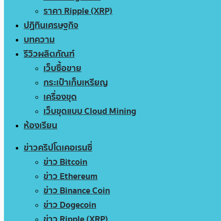
ราคา Ripple (XRP)
ปฏิทินเศรษฐกิจ
บทความ
รีวิวผลิตภัณฑ์
เว็บซื้อขาย
กระเป๋าเก็บเหรียญ
เครื่องขุด
เว็บขุดแบบ Cloud Mining
ห้องเรียน
ข่าวคริปโตเคอเรนซี่
ข่าว Bitcoin
ข่าว Ethereum
ข่าว Binance Coin
ข่าว Dogecoin
ข่าว Ripple (XRP)