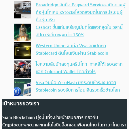
Broadridge จับมือ Payward Services เปิดทางผู้
ถือหุ้นโทเคน xStocksโหวตลงมติในการประชุมผู้
ถือหุ้นจริง
Cashcat ขึ้นแท่นเหรียญมีมที่โตแรงที่สุดในเวลานี้
สัปดาห์เดียวพุ่งกว่า 150%
Western Union จับมือ Visa ลุยเปิดตัว
Stablecard ดันโอนเงินผ่าน Stablecoin
ไขความลับนักลงทุนคริปโทฯ เกาหลีใต้! รอดจาก
แฮก Coldcard Wallet ได้อย่างไร
Visa จับมือ ZeroHash ยกระดับชำระเงินด้วย
Stablecoin รองรับการโอนเงินรวดเร็วข้ามโลก
เป้าหมายของเรา
Siam Blockchain มุ่งมั่นที่จะช่วยนำเสนอสารเกี่ยวกับ
Cryptocurrency และเทคโนโลยีบล็อกเชนเพื่อคนไทย ในภาษาไทย เรา