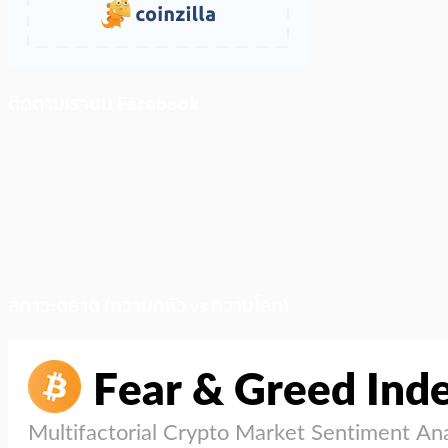
ติดตามเราบน Facebook
สภาวะตลาด (ความกลัว vs ความโลภ)