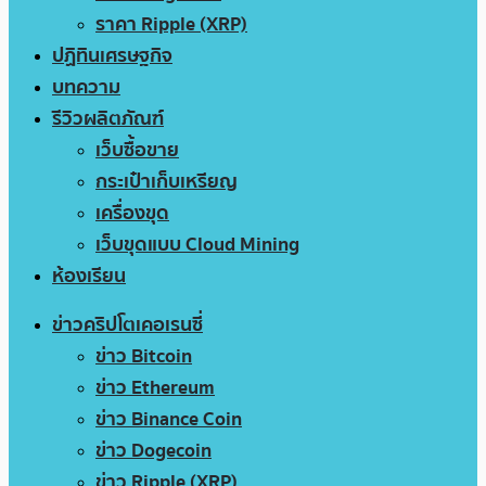
ราคา Ripple (XRP)
ปฏิทินเศรษฐกิจ
บทความ
รีวิวผลิตภัณฑ์
เว็บซื้อขาย
กระเป๋าเก็บเหรียญ
เครื่องขุด
เว็บขุดแบบ Cloud Mining
ห้องเรียน
ข่าวคริปโตเคอเรนซี่
ข่าว Bitcoin
ข่าว Ethereum
ข่าว Binance Coin
ข่าว Dogecoin
ข่าว Ripple (XRP)