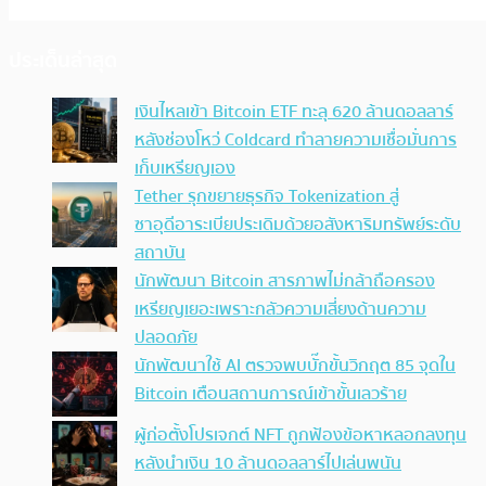
ประเด็นล่าสุด
เงินไหลเข้า Bitcoin ETF ทะลุ 620 ล้านดอลลาร์
หลังช่องโหว่ Coldcard ทำลายความเชื่อมั่นการ
เก็บเหรียญเอง
Tether รุกขยายธุรกิจ Tokenization สู่
ซาอุดีอาระเบียประเดิมด้วยอสังหาริมทรัพย์ระดับ
สถาบัน
นักพัฒนา Bitcoin สารภาพไม่กล้าถือครอง
เหรียญเยอะเพราะกลัวความเสี่ยงด้านความ
ปลอดภัย
นักพัฒนาใช้ AI ตรวจพบบั๊กขั้นวิกฤต 85 จุดใน
Bitcoin เตือนสถานการณ์เข้าขั้นเลวร้าย
ผู้ก่อตั้งโปรเจกต์ NFT ถูกฟ้องข้อหาหลอกลงทุน
หลังนำเงิน 10 ล้านดอลลาร์ไปเล่นพนัน